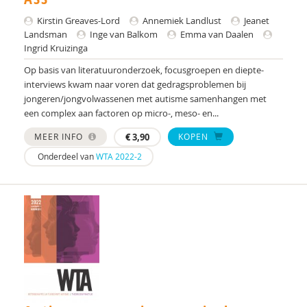
Kirstin Greaves-Lord
Kirstin Greaves-Lord
Annemiek Landlust
Jeanet
Landsman
Inge van Balkom
Emma van Daalen
Yvonne Groen
Ingrid Kruizinga
Maria Hekert
Op basis van literatuuronderzoek, focusgroepen en diepte-
interviews kwam naar voren dat gedragsproblemen bij
Kristien Hermans
jongeren/jongvolwassenen met autisme samenhangen met
een complex aan factoren op micro-, meso- en...
Jill Hoogerwerf
MEER INFO
€
3,90
KOPEN
Ko Hummelen
Onderdeel van
WTA 2022-2
Drs. I.L. Gelderblom
Msc I.W.C. Raats-Hage
Francis J. Kloosterman-Eijgenraam
Gerard J. Nijhof
Michel J. van Vliet