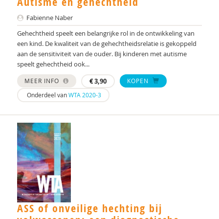
Autisme en gehechtheid
Jarymke Maljaars
Fabienne Naber
Anne-Claire Maton
Gehechtheid speelt een belangrijke rol in de ontwikkeling van
een kind. De kwaliteit van de gehechtheidsrelatie is gekoppeld
Mark Meerum Terwogt
aan de sensitiviteit van de ouder. Bij kinderen met autisme
speelt gehechtheid ook...
Marc Molendijk
MEER INFO
€
3,90
KOPEN
Fabienne Naber
Onderdeel van
WTA 2020-3
Dr. Nanda N.J. Rommelse
Anneke Nieuwe Weme
Ilse Noens
Harmke Nygard-Smith
Saskia Palmen
ASS of onveilige hechting bij
Hans Peters