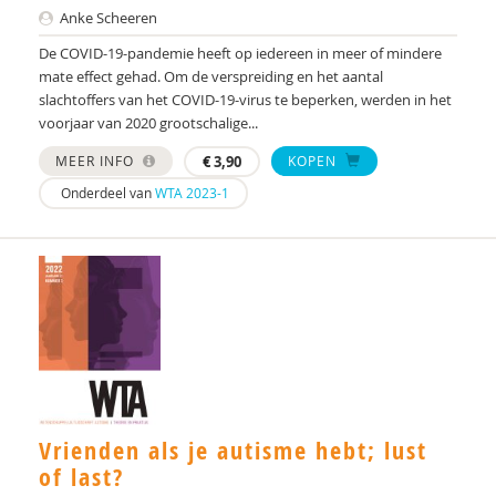
Anke Scheeren
Marina Danckaerts
De COVID-19-pandemie heeft op iedereen in meer of mindere
mate effect gehad. Om de verspreiding en het aantal
Karen den Dekker
slachtoffers van het COVID-19-virus te beperken, werden in het
voorjaar van 2020 grootschalige...
Wilma Denteneer-van der Pasch
MEER INFO
€
3,90
KOPEN
Dr.Y. Dijkxhoorn
Onderdeel van
WTA 2023-1
C.D. Dirksen
Peter van der Doef
Mw. Dr. A.A. Spek
prof. dr. C. de Ruiter
Dhr. dr. J. Heijmens Visser
prof. dr. Rutger-Jan van der Gaag
Vrienden als je autisme hebt; lust
of last?
Prof. Dr. Susan M. Bögels