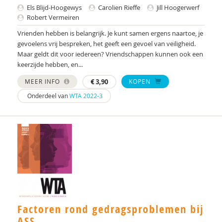
Els Blijd-Hoogewys
Carolien Rieffe
Jill Hoogerwerf
Mw. drs. S. Nonhebel
Robert Vermeiren
Mw. Drs. S.G.M. Wouters
Vrienden hebben is belangrijk. Je kunt samen ergens naartoe, je
gevoelens vrij bespreken, het geeft een gevoel van veiligheid.
Jorieke Duvekot
Maar geldt dit voor iedereen? Vriendschappen kunnen ook een
keerzijde hebben, en...
Annette E. Bonebakker
MEER INFO
€
3,90
KOPEN
Mohsen Edrisi
Onderdeel van
WTA 2022-3
Dr. Esther I. de Bruin
Drs. Francisca J.A. van Steensel
Yke Frankena
Anne G. Lever
Ank Goosen
Factoren rond gedragsproblemen bij
Lode Gouwkens
ASS