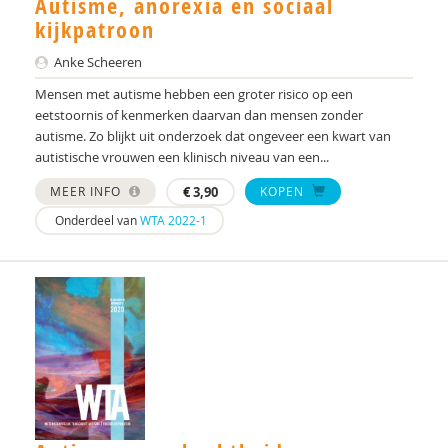
Autisme, anorexia en sociaal
Kawita J.S. Mataw
kijkpatroon
Anka K. Wagenaar
Anke Scheeren
Angelina Kakooza-Mwesige Lee E.Wachtel Dirk M.
Mensen met autisme hebben een groter risico op een
Dhossche
eetstoornis of kenmerken daarvan dan mensen zonder
autisme. Zo blijkt uit onderzoek dat ongeveer een kwart van
Annette Kingma
autistische vrouwen een klinisch niveau van een...
Ingrid Kruizinga
MEER INFO
€
3,90
KOPEN
Onderdeel van
WTA 2022-1
Sylvia Lammers
Annemiek Landlust
Jeanet Landsman
Hilde M. Geurts
Msc M. Keeven-Lelieveld
Kim Maijer