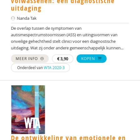
volwassenen: een diagnostische
Nienke Peters-Scheffer
uitdaging
Ben Poortland
Nanda Tak
De overlap tussen de symptomen van
Lucinda Pouw
autismespectrumstoornissen (ASS) en uitingsvormen van
onveilige gehechtheid stelt clinici voor een diagnostische
Mw. prof. dr. E.H.M. Eurelings-Bontekoe
uitdaging. Wat zij onder andere gemeenschappelijk kunnen...
Door prof. dr. Frits Boer
MEER INFO
€
3,90
KOPEN
Wouter Radius
Onderdeel van
WTA 2020-3
Carolien Rieffe
Els Ronsse
drs. Rosanne de Bruin
Rik Schalbroeck
Anke Scheeren
De ontwikkeling van emotionele en