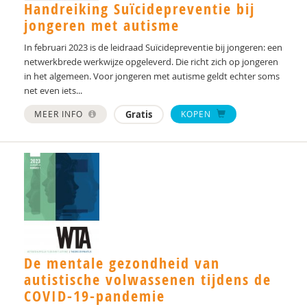
Els Blijd-Hoogewys
Handreiking Suïcidepreventie bij
jongeren met autisme
S.M. Bögels
In februari 2023 is de leidraad Suïcidepreventie bij jongeren: een
Rianne Bosch
netwerkbrede werkwijze opgeleverd. Die richt zich op jongeren
in het algemeen. Voor jongeren met autisme geldt echter soms
Yvonne Bouman
net even iets...
Drs. C.E.M. Calmes-van der Schot
MEER INFO
Gratis
KOPEN
Drs. Caroline Schuurman
dr. Catharina A. Hartman
Dr. Cathelijne Tesink
Rutger Clarijs
Silvie D. M. Broers
De mentale gezondheid van
autistische volwassenen tijdens de
Jacques D. M. van Lankveld
COVID-19-pandemie
Romy Damhuis