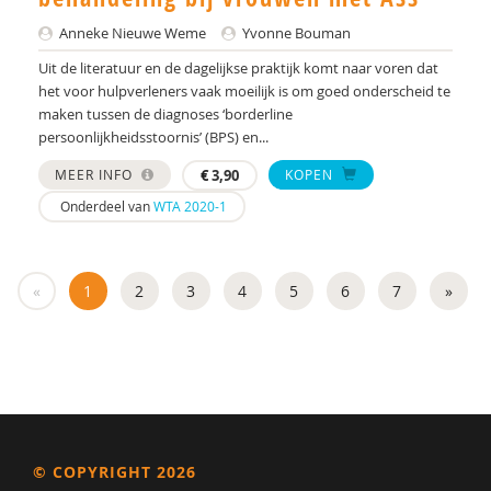
Anneke Nieuwe Weme
Yvonne Bouman
Roger Verpoorten
Uit de literatuur en de dagelijkse praktijk komt naar voren dat
Richard Vuijk
het voor hulpverleners vaak moeilijk is om goed onderscheid te
maken tussen de diagnoses ‘borderline
Anka Wagenaar
persoonlijkheidsstoornis’ (BPS) en...
C. Weber
MEER INFO
€
3,90
KOPEN
Onderdeel van
WTA 2020-1
Caroline Wiebenga
Jan Willem van Capelle
«
1
2
3
4
5
6
7
»
Dr. Y. Groen
Channah Zwiep
© COPYRIGHT 2026