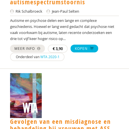
autismespectrumstoornis
Mark Van Bellinghen
Rik Schalbroeck
Jean-Paul Selten
Autisme en psychose delen een lange en complexe
Ina van Berckelaer-Onnes
geschiedenis. Hoewel er lang werd gedacht dat psychose niet
vaak voorkwam bij autisme, laten recente onderzoeken een
Emma van Daalen
drie tot vijf keer hoger risico op...
Ad van der Sijde
MEER INFO
€
3,90
KOPEN
Onderdeel van
WTA 2020-1
Els van Everdingen
Saskia van Nieuwkerk
FJ.A. van Steensel
Michel van Vliet
Annette van Zijp
Delphine Vanhamme
Gevolgen van een misdiagnose en
Robert Vermeiren
behandeling bij vrouwen met ASS