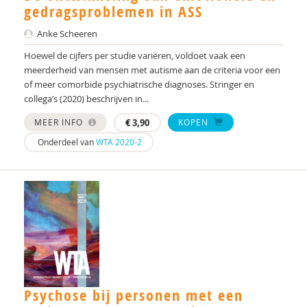
Vanja Schnetz
gedragsproblemen in ASS
Jan Scholiers
Anke Scheeren
Hoewel de cijfers per studie variëren, voldoet vaak een
Jean-Paul Selten
meerderheid van mensen met autisme aan de criteria voor een
of meer comorbide psychiatrische diagnoses. Stringer en
Bram Sizoo
collega’s (2020) beschrijven in...
Geerte Slappendel
MEER INFO
€
3,90
KOPEN
E.A. Solodova
Onderdeel van
WTA 2020-2
Annelies Spek
Nanda Tak
Oliver Tucha
Lisanne Tuenter
I.D.C. van Balkom
Psychose bij personen met een
Inge van Balkom