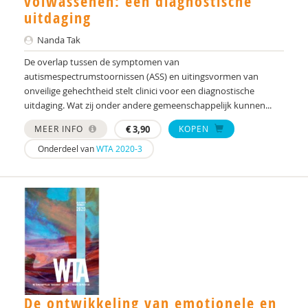
volwassenen: een diagnostische
Nienke Peters-Scheffer
uitdaging
Ben Poortland
Nanda Tak
De overlap tussen de symptomen van
Lucinda Pouw
autismespectrumstoornissen (ASS) en uitingsvormen van
onveilige gehechtheid stelt clinici voor een diagnostische
Mw. prof. dr. E.H.M. Eurelings-Bontekoe
uitdaging. Wat zij onder andere gemeenschappelijk kunnen...
Door prof. dr. Frits Boer
MEER INFO
€
3,90
KOPEN
Wouter Radius
Onderdeel van
WTA 2020-3
Carolien Rieffe
Els Ronsse
drs. Rosanne de Bruin
Rik Schalbroeck
Anke Scheeren
De ontwikkeling van emotionele en