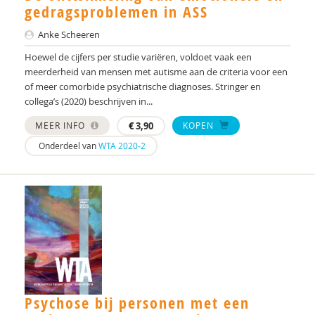
Vanja Schnetz
gedragsproblemen in ASS
Jan Scholiers
Anke Scheeren
Hoewel de cijfers per studie variëren, voldoet vaak een
Jean-Paul Selten
meerderheid van mensen met autisme aan de criteria voor een
of meer comorbide psychiatrische diagnoses. Stringer en
Bram Sizoo
collega’s (2020) beschrijven in...
Geerte Slappendel
MEER INFO
€
3,90
KOPEN
E.A. Solodova
Onderdeel van
WTA 2020-2
Annelies Spek
Nanda Tak
Oliver Tucha
Lisanne Tuenter
I.D.C. van Balkom
Psychose bij personen met een
Inge van Balkom