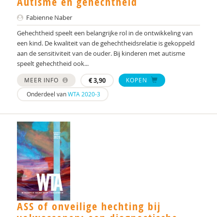
Autisme en gehechtheid
Jarymke Maljaars
Fabienne Naber
Anne-Claire Maton
Gehechtheid speelt een belangrijke rol in de ontwikkeling van
een kind. De kwaliteit van de gehechtheidsrelatie is gekoppeld
Mark Meerum Terwogt
aan de sensitiviteit van de ouder. Bij kinderen met autisme
speelt gehechtheid ook...
Marc Molendijk
MEER INFO
€
3,90
KOPEN
Fabienne Naber
Onderdeel van
WTA 2020-3
Dr. Nanda N.J. Rommelse
Anneke Nieuwe Weme
Ilse Noens
Harmke Nygard-Smith
Saskia Palmen
ASS of onveilige hechting bij
Hans Peters