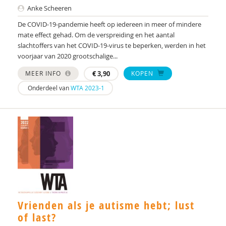
Anke Scheeren
Marina Danckaerts
De COVID-19-pandemie heeft op iedereen in meer of mindere
mate effect gehad. Om de verspreiding en het aantal
Karen den Dekker
slachtoffers van het COVID-19-virus te beperken, werden in het
voorjaar van 2020 grootschalige...
Wilma Denteneer-van der Pasch
MEER INFO
€
3,90
KOPEN
Dr.Y. Dijkxhoorn
Onderdeel van
WTA 2023-1
C.D. Dirksen
Peter van der Doef
Mw. Dr. A.A. Spek
prof. dr. C. de Ruiter
Dhr. dr. J. Heijmens Visser
prof. dr. Rutger-Jan van der Gaag
Vrienden als je autisme hebt; lust
of last?
Prof. Dr. Susan M. Bögels