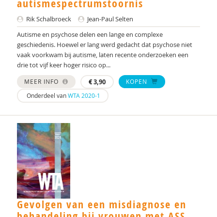
autismespectrumstoornis
Mark Van Bellinghen
Rik Schalbroeck
Jean-Paul Selten
Autisme en psychose delen een lange en complexe
Ina van Berckelaer-Onnes
geschiedenis. Hoewel er lang werd gedacht dat psychose niet
vaak voorkwam bij autisme, laten recente onderzoeken een
Emma van Daalen
drie tot vijf keer hoger risico op...
Ad van der Sijde
MEER INFO
€
3,90
KOPEN
Onderdeel van
WTA 2020-1
Els van Everdingen
Saskia van Nieuwkerk
FJ.A. van Steensel
Michel van Vliet
Annette van Zijp
Delphine Vanhamme
Gevolgen van een misdiagnose en
Robert Vermeiren
behandeling bij vrouwen met ASS