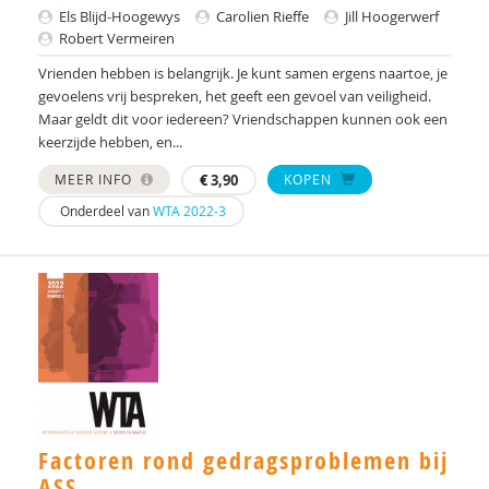
Els Blijd-Hoogewys
Carolien Rieffe
Jill Hoogerwerf
Mw. drs. S. Nonhebel
Robert Vermeiren
Mw. Drs. S.G.M. Wouters
Vrienden hebben is belangrijk. Je kunt samen ergens naartoe, je
gevoelens vrij bespreken, het geeft een gevoel van veiligheid.
Jorieke Duvekot
Maar geldt dit voor iedereen? Vriendschappen kunnen ook een
keerzijde hebben, en...
Annette E. Bonebakker
MEER INFO
€
3,90
KOPEN
Mohsen Edrisi
Onderdeel van
WTA 2022-3
Dr. Esther I. de Bruin
Drs. Francisca J.A. van Steensel
Yke Frankena
Anne G. Lever
Ank Goosen
Factoren rond gedragsproblemen bij
Lode Gouwkens
ASS