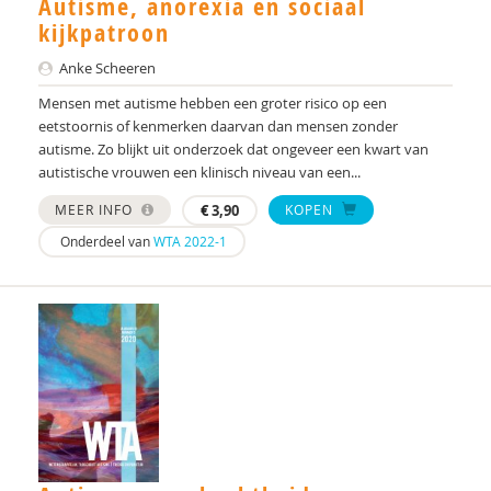
Autisme, anorexia en sociaal
Kawita J.S. Mataw
kijkpatroon
Anka K. Wagenaar
Anke Scheeren
Angelina Kakooza-Mwesige Lee E.Wachtel Dirk M.
Mensen met autisme hebben een groter risico op een
Dhossche
eetstoornis of kenmerken daarvan dan mensen zonder
autisme. Zo blijkt uit onderzoek dat ongeveer een kwart van
Annette Kingma
autistische vrouwen een klinisch niveau van een...
Ingrid Kruizinga
MEER INFO
€
3,90
KOPEN
Onderdeel van
WTA 2022-1
Sylvia Lammers
Annemiek Landlust
Jeanet Landsman
Hilde M. Geurts
Msc M. Keeven-Lelieveld
Kim Maijer