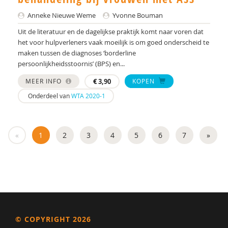
Anneke Nieuwe Weme
Yvonne Bouman
Roger Verpoorten
Uit de literatuur en de dagelijkse praktijk komt naar voren dat
Richard Vuijk
het voor hulpverleners vaak moeilijk is om goed onderscheid te
maken tussen de diagnoses ‘borderline
Anka Wagenaar
persoonlijkheidsstoornis’ (BPS) en...
C. Weber
MEER INFO
€
3,90
KOPEN
Onderdeel van
WTA 2020-1
Caroline Wiebenga
Jan Willem van Capelle
«
1
2
3
4
5
6
7
»
Dr. Y. Groen
Channah Zwiep
© COPYRIGHT 2026