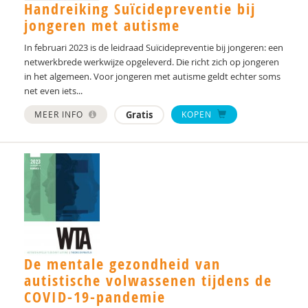
Els Blijd-Hoogewys
Handreiking Suïcidepreventie bij
jongeren met autisme
S.M. Bögels
In februari 2023 is de leidraad Suïcidepreventie bij jongeren: een
Rianne Bosch
netwerkbrede werkwijze opgeleverd. Die richt zich op jongeren
in het algemeen. Voor jongeren met autisme geldt echter soms
Yvonne Bouman
net even iets...
Drs. C.E.M. Calmes-van der Schot
MEER INFO
Gratis
KOPEN
Drs. Caroline Schuurman
dr. Catharina A. Hartman
Dr. Cathelijne Tesink
Rutger Clarijs
Silvie D. M. Broers
De mentale gezondheid van
autistische volwassenen tijdens de
Jacques D. M. van Lankveld
COVID-19-pandemie
Romy Damhuis