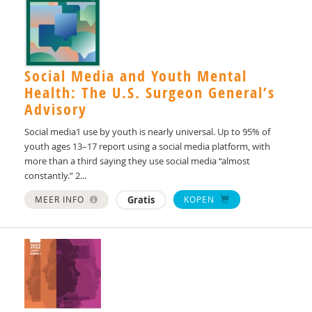
Esther van der Vegt
Pieta van Dishoeck
Social Media and Youth Mental
Barbara van Heijst
Health: The U.S. Surgeon General’s
Yvonne Vanneste
Advisory
Kirsten Visser
Social media1 use by youth is nearly universal. Up to 95% of
youth ages 13–17 report using a social media platform, with
Jolanda Wielemaker
more than a third saying they use social media “almost
constantly.” 2...
V.F. Wiendels
MEER INFO
Gratis
KOPEN
Frouktje Zuiderveld
Ted Zuidgeest