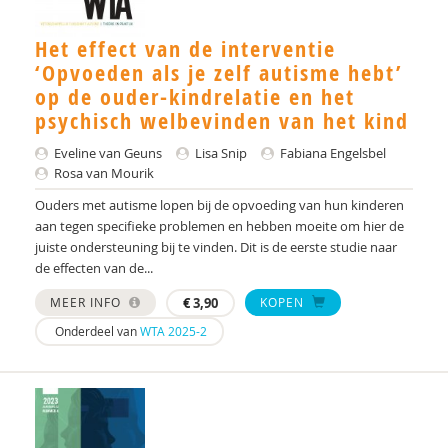
Eveline van Geuns
Marijke Gottmer
Het effect van de interventie
‘Opvoeden als je zelf autisme hebt’
Kirstin Greaves-Lord
op de ouder-kindrelatie en het
psychisch welbevinden van het kind
Pien van Heijst
Eveline van Geuns
Lisa Snip
Fabiana Engelsbel
Annemiek Landlust
Rosa van Mourik
Liesbeth Mevissen
Ouders met autisme lopen bij de opvoeding van hun kinderen
aan tegen specifieke problemen en hebben moeite om hier de
Audrey Mol
juiste ondersteuning bij te vinden. Dit is de eerste studie naar
de effecten van de...
Rosa van Mourik
MEER INFO
€
3,90
KOPEN
Fabienne Naber
Onderdeel van
WTA 2025-2
Sigrid Piening
Jasper van Roon
Huub F.J. Savelkoul