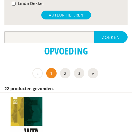
Linda Dekker
Karen den Dekker
AUTEUR FILTEREN
A.van der Laan
ZOEKEN
Roxanne Derogee
OPVOEDING
Claudine Dietz
mw. dr. A. A. Spek
«
1
2
3
»
Mw. drs. V. Snouckaert
Jorieke Duvekot
22 producten gevonden.
Annemarie van Elburg
Fabiana Engelsbel
Anne Margriet Euser