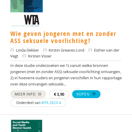
Anke Scheeren
Sabrina Schröder
Wie geven jongeren met en zonder
Lisa Snip
ASS seksuele voorlichting?
Vivian Snouckaert
Linda Dekker
Kirstin Greaves-Lord
Esther van der
Vegt
Kirsten Visser
Annelies Spek
In deze studie onderzoeken we 1) vanuit welke bronnen
Nanda Tak
jongeren (met en zonder ASS) seksuele voorlichting ontvangen,
2) in hoeverre ouders en jongeren verschillen in hun rapportage
Leontine ten Hoopen
over deze ontvangen seksuele...
Jan-Pieter Teunisse
MEER INFO
€
3,90
KOPEN
Onderdeel van
WTA 2023-4
Stephen Tjoa
Inge van Balkom
Nicolle van de Wiel