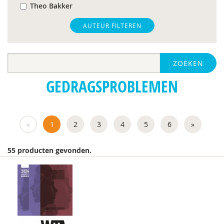
Theo Bakker
Anneloes Bal
AUTEUR FILTEREN
Esther Bazuin
ZOEKEN
Sander Begeer
GEDRAGSPROBLEMEN
Lotte Benard
Laura Beurskens-Claessen
«
1
2
3
4
5
6
»
Liesbeth Bouwhuis
Frederik Boven
55 producten gevonden.
Tatiana Brandsma
J.K. Buitelaar
Meindert Buskermolen