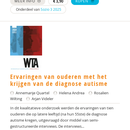
MEER INFO
€
3,90
KOPEN
Onderdeel van
Sozio 3 2025
Thea Stroes
J.A. Tak
Jan-Pieter Teunisse
Inge van Balkom
Jaap van der Meere
Esther van der Vegt
Ervaringen van ouderen met het
Leni Van Goidsenhoven
krijgen van de diagnose autisme
Barbara van Heijst
Annemarije Quartel
Helena Andrea
Rosalien
Wilting
Arjan Videler
Margot van Korlaar
In dit kwalitatieve onderzoek werden de ervaringen van tien
ouderen die op latere leeftijd (na hun 55ste) de diagnose
Gert-Jan Vanaken
autisme kregen, uitgevraagd door middel van semi-
gestructureerde interviews. De interviews...
Elisabeth W.M. Verhoeven