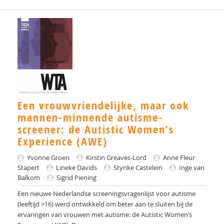
Dr. N. N. J. Rommelse
Annabel D. Nijhof
Gerard Nijhof
Ilse Noens
Jolanthe Overgaauw
Een vrouwvriendelijke, maar ook
Wilfried Peeters
mannen-minnende autisme-
Carlijn Peters
screener: de Autistic Women’s
Experience (AWE)
Sigrid Piening
Yvonne Groen
Kirstin Greaves-Lord
Anne Fleur
Rachel Plak
Stapert
Lineke Davids
Stynke Castelein
Inge van
Balkom
Sigrid Piening
Annemie Ploeger
Een nieuwe Nederlandse screeningsvragenlijst voor autisme
(leeftijd >16) werd ontwikkeld om beter aan te sluiten bij de
Annemarije Quartel
ervaringen van vrouwen met autisme: de Autistic Women’s