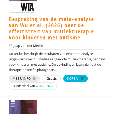
Anne-Marie Huyghen
Dr. J.F. (Jolanda) Wielemaker
Bespreking van de meta-analyse
van Wu et al. (2026) over de
Remy Janischka
effectiviteit van muziektherapie
voor kinderen met autisme
Rianne Jansen
Jaap van der Meere
Jannet de Jonge
Dit artikel beschrijft de resultaten van een meta-analyse
Kim Jonkman
uitgevoerd over 18 studies aangaande muziektherapie, bedoeld
voor kinderen met autisme. De bevindingen laten zien dat de
Dr. K. Greaves-Lord
therapie positief bijdraagt aan...
Pim Kaal
MEER INFO
Gratis
KOPEN
Onderdeel van
WTA 2026-2
Michelle Kiep
Ineke Koopmans
Alexander Koutamanis