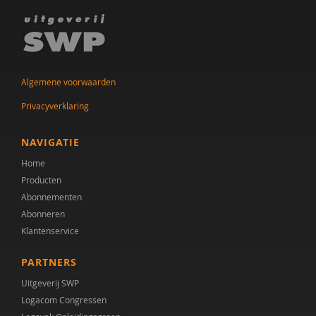
Kirstin Greaves-Lord
Yvonne Groen
Maria Hekert
Algemene voorwaarden
Kristien Hermans
Privacyverklaring
Jill Hoogerwerf
NAVIGATIE
Ko Hummelen
Home
Producten
Drs. I.L. Gelderblom
Abonnementen
Msc I.W.C. Raats-Hage
Abonneren
Klantenservice
Francis J. Kloosterman-Eijgenraam
PARTNERS
Gerard J. Nijhof
Uitgeverij SWP
Michel J. van Vliet
Logacom Congressen