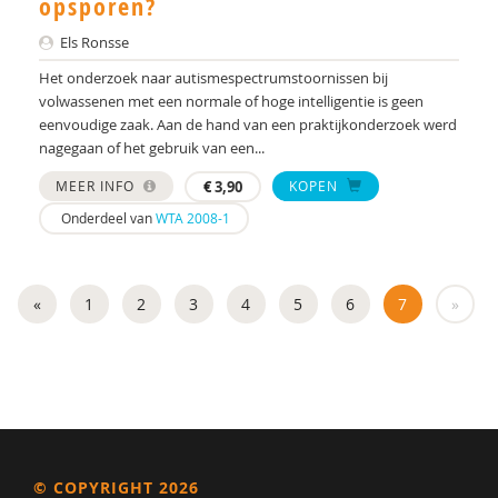
opsporen?
Mw. drs. S. Nonhebel
Els Ronsse
Mw. Drs. S.G.M. Wouters
Het onderzoek naar autismespectrumstoornissen bij
volwassenen met een normale of hoge intelligentie is geen
Jorieke Duvekot
eenvoudige zaak. Aan de hand van een praktijkonderzoek werd
nagegaan of het gebruik van een...
Annette E. Bonebakker
MEER INFO
€
3,90
KOPEN
Mohsen Edrisi
Onderdeel van
WTA 2008-1
Dr. Esther I. de Bruin
Drs. Francisca J.A. van Steensel
«
1
2
3
4
5
6
7
»
Yke Frankena
Anne G. Lever
Ank Goosen
Lode Gouwkens
© COPYRIGHT 2026