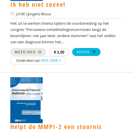
Ik heb niet zoveel
Marina Danckaerts
J.H.W. (Jorgen) Mous
Karen den Dekker
Het uit te werken thema tijdens de voorbereiding op het
congres “Pervasieve ontwikkelingsstoornissen langs de
Wilma Denteneer-van der Pasch
levenslijnen: vier jaar later; andere stemmen” was het stellen
van een diagnose binnen het...
Dr.Y. Dijkxhoorn
MEER INFO
€
3,90
KOPEN
C.D. Dirksen
Onderdeel van
WTA 2008-1
Peter van der Doef
Mw. Dr. A.A. Spek
prof. dr. C. de Ruiter
Dhr. dr. J. Heijmens Visser
prof. dr. Rutger-Jan van der Gaag
Helpt de MMPI-2 een stoornis
Prof. Dr. Susan M. Bögels