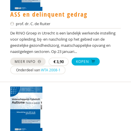
Els Blijd-Hoogewys
ASS en delinquent gedrag
S.M. Bögels
prof. dr. C. de Ruiter
Rianne Bosch
De RINO Groep in Utrecht is een landelijk werkende instelling
Yvonne Bouman
voor opleiding, bij- en nascholing op het gebied van de
geestelijke gezondheidszorg, maatschappelijke opvang en
Drs. C.E.M. Calmes-van der Schot
naastgelegen sectoren. Op 23 januari...
Drs. Caroline Schuurman
MEER INFO
€
3,90
KOPEN
Onderdeel van
WTA 2008-1
dr. Catharina A. Hartman
Dr. Cathelijne Tesink
Rutger Clarijs
Silvie D. M. Broers
Jacques D. M. van Lankveld
Romy Damhuis