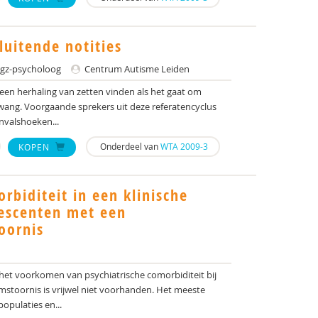
luitende notities
gz-psycholoog
Centrum Autisme Leiden
geen herhaling van zetten vinden als het gaat om
ng. Voorgaande sprekers uit deze referatencyclus
nvalshoeken...
Onderdeel van
WTA 2009-3
KOPEN
rbiditeit in een klinische
lescenten met een
oornis
het voorkomen van psychiatrische comorbiditeit bij
toornis is vrijwel niet voorhanden. Het meeste
populaties en...