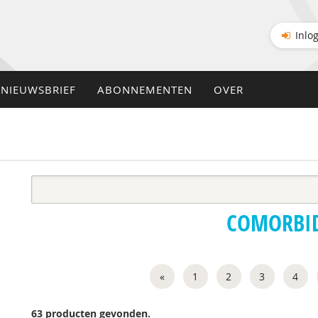
Inlo
NIEUWSBRIEF
ABONNEMENTEN
OVER
COMORBID
«
1
2
3
4
63 producten gevonden.