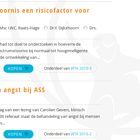
ornis een risicofactor voor
Msc I.W.C. Raats-Hage
Dr.Y. Dijkxhoorn
Drs.
) had tot doel te onderzoeken in hoeverre de
ctrumstoornis bij normaal tot hoogintelligente
 de ontwikkeling van...
Onderdeel van
WTA 2010-3
KOPEN
 angst bij ASS
ag van een lezing van Carolien Gevers, klinisch
it referaat staat de behandeling van angst bij mensen
...
Onderdeel van
WTA 2010-2
KOPEN