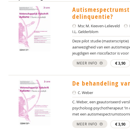
Autismespectrumsto
delinquentie?
Msc M. Keeven-Lelieveld
I.L. Gelderblom
Deze pilot studie (masterscriptie
aanwezigheid van een autismespe
jeugdigen een risicofactor is voor
MEER INFO
€
3,90
De behandeling van
C. Weber
C. Weber, een geautoriseerd versl
psycholoog-psychotherapeut ‘In d
met een autismespectrumstoornis
MEER INFO
€
3,90