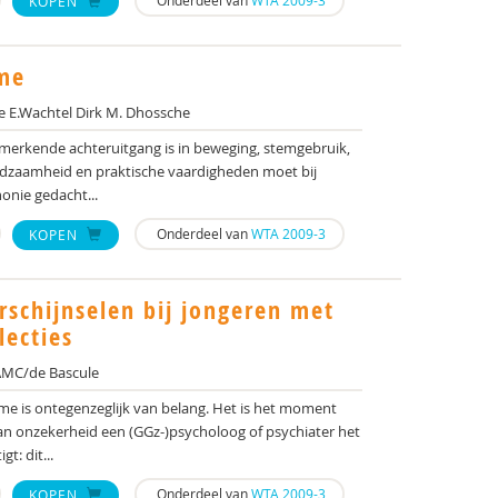
Onderdeel van
WTA 2009-3
KOPEN
sme
 E.Wachtel Dirk M. Dhossche
merkende achteruitgang is in beweging, stemgebruik,
edzaamheid en praktische vaardigheden moet bij
onie gedacht...
Onderdeel van
WTA 2009-3
KOPEN
schijnselen bij jongeren met
lecties
MC/de Bascule
sme is ontegenzeglijk van belang. Het is het moment
n onzekerheid een (GGz-)psycholoog of psychiater het
t: dit...
Onderdeel van
WTA 2009-3
KOPEN