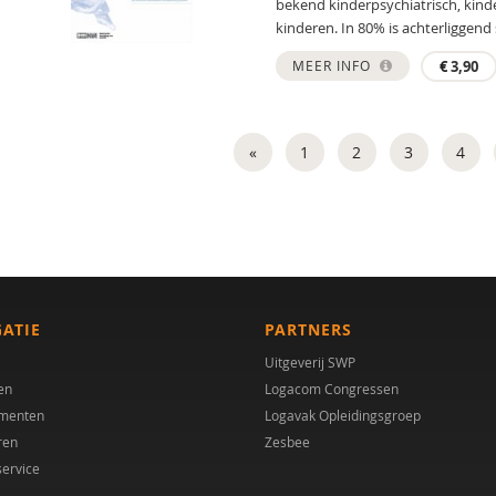
bekend kinderpsychiatrisch, kin
kinderen. In 80% is achterliggend 
MEER INFO
€
3,90
«
1
2
3
4
GATIE
PARTNERS
Uitgeverij SWP
en
Logacom Congressen
menten
Logavak Opleidingsgroep
ren
Zesbee
service