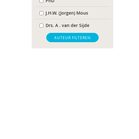
PhD
J.H.W. (Jorgen) Mous
Drs. A . van der Sijde
Susan A. H. van Hooren
AUTEUR FILTEREN
Annelies A. Spek
Dr. Anoek M. Oerlemans
Centrum Autisme Leiden
Bram B. Sizoo
AMC/de Bascule
Manon Begeer
Sander Begeer
Peter Blanken