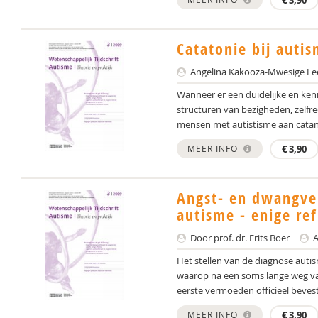
€
3,90
Catatonie bij auti
Angelina Kakooza-Mwesige Lee
Wanneer er een duidelijke en ken
structuren van bezigheden, zelfr
mensen met autistisme aan catan
MEER INFO
€
3,90
Angst- en dwangver
autisme - enige ref
Door prof. dr. Frits Boer
A
Het stellen van de diagnose auti
waarop na een soms lange weg va
eerste vermoeden officieel bevestig
MEER INFO
€
3,90