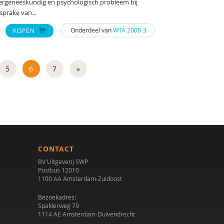
dergeneeskundig en psychologisch probleem bij
sprake van...
Onderdeel van
WTA 2008-3
KOPEN
5
6
7
»
CONTACT
BV Uitgeverij SWP
Postbus 12010
1100 AA Amsterdam-Zuidoost
Bezoekadres:
Spaklerweg 79
1114 AE Amsterdam-Duivendrecht