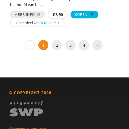
het hoofd van het...
MEER INFO
€
3,90
KOPEN
Onderdeel van
WTA 2025-1
«
1
2
3
4
»
© COPYRIGHT 2026
Algemene voorwaarden