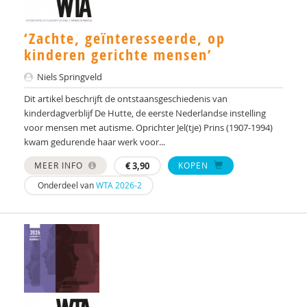
Andre Rietman
Franciska Scholte
‘Zachte, geïnteresseerde, op
kinderen gerichte mensen’
Gilbert Smelt
Niels Springveld
Dorothe Smit
Dit artikel beschrijft de ontstaansgeschiedenis van
Niels Springveld
kinderdagverblijf De Hutte, de eerste Nederlandse instelling
voor mensen met autisme. Oprichter Jel(tje) Prins (1907-1994)
Ina van Berckelaer-Onnes
kwam gedurende haar werk voor...
MEER INFO
€
3,90
KOPEN
Dieuwke Verkerk
Onderdeel van
WTA 2026-2
Marieke Werkman