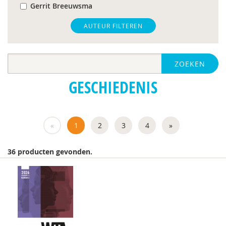
Gerrit Breeuwsma
Angela Crott
AUTEUR FILTEREN
Dr. Gerrit Breeuwsma
ZOEKEN
Kirstin Greaves-Lord
GESCHIEDENIS
Kristien Hens
Jeanet Landsman
«
1
2
3
4
»
Claudia Libbi
Martine Mussies
36 producten gevonden.
Laura Nooteboom
Menno Reijneveld
Carolien Rieffe