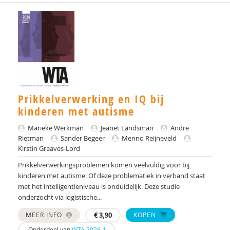
Prikkelverwerking en IQ bij
kinderen met autisme
Marieke Werkman
Jeanet Landsman
Andre
Rietman
Sander Begeer
Menno Reijneveld
Kirstin Greaves-Lord
Prikkelverwerkingsproblemen komen veelvuldig voor bij
kinderen met autisme. Of deze problematiek in verband staat
met het intelligentieniveau is onduidelijk. Deze studie
onderzocht via logistische...
MEER INFO
€
3,90
KOPEN
Onderdeel van
WTA 2026-1