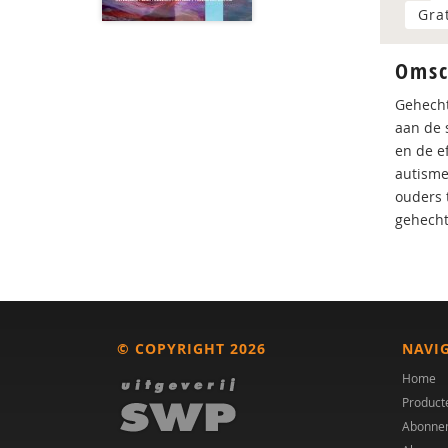
Gra
Omsc
Gehecht
aan de 
en de ef
autisme 
ouders 
gehecht
© COPYRIGHT 2026
NAVI
Home
Product
Abonne