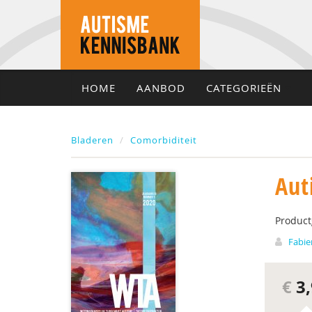
HOME
AANBOD
CATEGORIEËN
Bladeren
Comorbiditeit
Aut
Produc
Fabie
€
3,