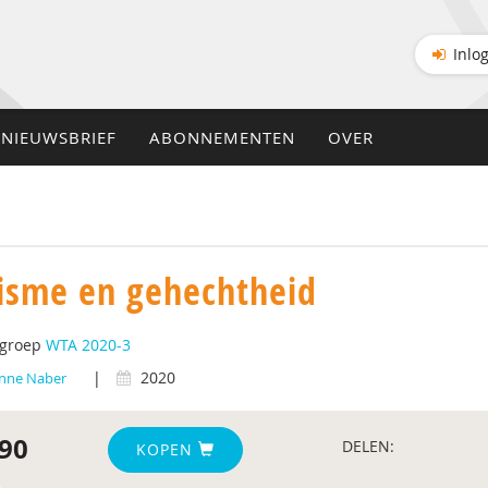
Inlo
NIEUWSBRIEF
ABONNEMENTEN
OVER
isme en gehechtheid
tgroep
WTA 2020-3
|
2020
nne Naber
90
DELEN:
KOPEN