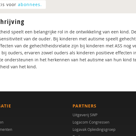
tis voor
abonnees.
hrijving
heid speelt een belangrijke rol in de ontwikkeling van een kind. De
sensitiviteit van de ouder. Bij kinderen met autisme speelt gehecht
fecten van de gehechtheidsrelatie zijn bij kinderen met ASS nog vee
bij ouders, ervaren zowel ouders als kinderen positieve effecten in
te ondersteunen in het herkennen van het autisme van hun kind ten
heid van het kind.
GATIE
PARTNERS
Uitgeverij SWP
en
Logacom Congressen
menten
Logavak Opleidingsgroep