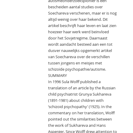
autismeonderzoekspionier is een
bescheiden aantal studies over
Soechareva verschenen, maar er is nog
altijd weinig over haar bekend. Dit
artikel beschrijft haar leven en laat zien
hoezeer haar werk werd beïnvloed
door het Sovjetregime. Daarnaast
wordt aandacht besteed aan een tot
dusver nauwelijks opgemerkt artikel
van Soechareva over de verschillen
tussen jongens en meisjes met
schizoïde psychopathie/autisme.
SUMMARY
In 1996 Sula Wolff published a
translation of an article by the Russian
child psychiatrist Grunya Sukhareva
(1891-1981) about children with
‘schizoid psychopathy’ (1925). In the
commentary on her translation, Wolff
pointed out the similarities between
the work of Sukhareva and Hans
Asperger. Since Wolff drew attention to