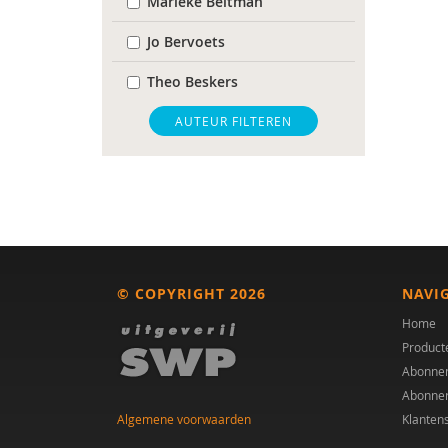
Marieke Beltman
Jo Bervoets
Theo Beskers
Paul Blankert
AUTEUR FILTEREN
Dienke Boertien
Arjan Bolt
Denny Borsboom
Frederik Boven
© COPYRIGHT 2026
NAVI
Jan Buitelaar
Home
Product
Mieke Cardol
Abonne
Abonne
Daantje Daniëls
Algemene voorwaarden
Klanten
Benjamin de Graaff