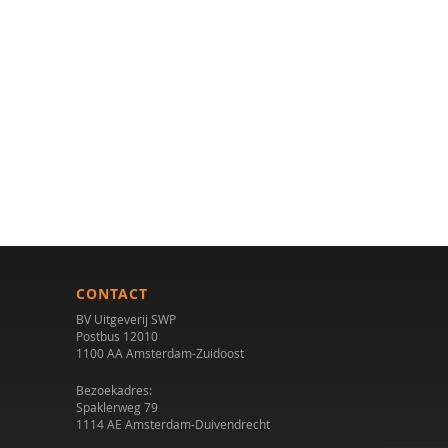
CONTACT
BV Uitgeverij SWP
Postbus 12010
1100 AA Amsterdam-Zuidoost
Bezoekadres:
Spaklerweg 79
1114 AE Amsterdam-Duivendrecht