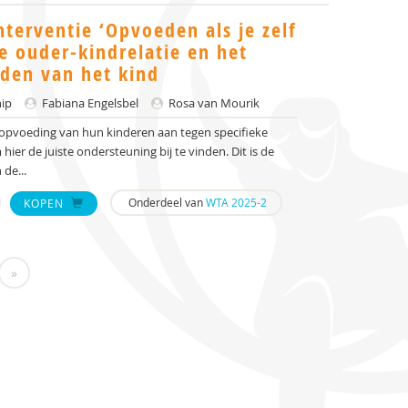
nterventie ‘Opvoeden als je zelf
e ouder-kindrelatie en het
den van het kind
nip
Fabiana Engelsbel
Rosa van Mourik
 opvoeding van hun kinderen aan tegen specifieke
r de juiste ondersteuning bij te vinden. Dit is de
 de...
Onderdeel van
WTA 2025-2
KOPEN
»