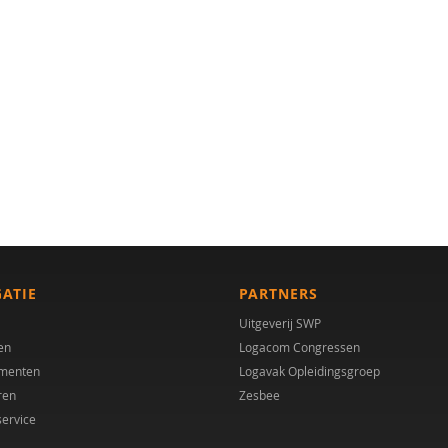
GATIE
PARTNERS
Uitgeverij SWP
en
Logacom Congressen
menten
Logavak Opleidingsgroep
ren
Zesbee
service