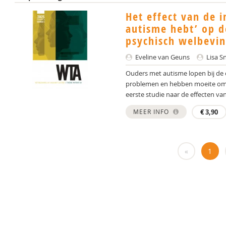
Het effect van de i
autisme hebt’ op d
psychisch welbevin
Eveline van Geuns
Lisa S
Ouders met autisme lopen bij de
problemen en hebben moeite om hie
eerste studie naar de effecten van
MEER INFO
€
3,90
«
1