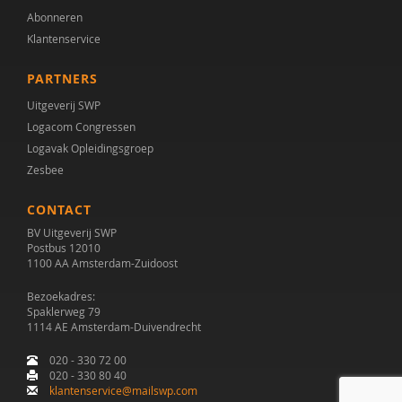
Abonneren
Bianca Boyer
Klantenservice
Drs. C. Oortgijsen
PARTNERS
Drs. C.E.M. Calmes-van der Schot
Uitgeverij SWP
Logacom Congressen
Cissy Canninga
Logavak Opleidingsgroep
Drs. Caroline Schuurman
Zesbee
Rutger Clarijs
CONTACT
BV Uitgeverij SWP
Marcel D. Jansen
Postbus 12010
1100 AA Amsterdam-Zuidoost
Drs. D.C. Ligtvoet
Bezoekadres:
Spaklerweg 79
Ingrid D.C. van Balkom
1114 AE Amsterdam-Duivendrecht
Esther de Bruin
020 - 330 72 00
020 - 330 80 40
I.W. de Groot
klantenservice@mailswp.com