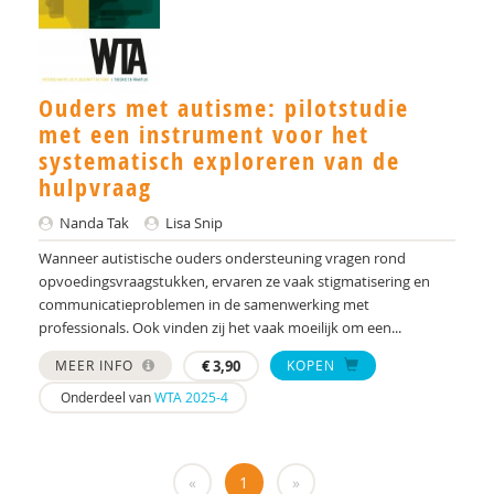
Monika Althaus
Mw. AM. Kruishoop
Dr. Anke Scheeren
Ouders met autisme: pilotstudie
met een instrument voor het
Centrum Autisme Leiden
systematisch exploreren van de
hulpvraag
Elisa Back
Nanda Tak
Lisa Snip
Jacqueline Bailly
Wanneer autistische ouders ondersteuning vragen rond
Stella Balci
opvoedingsvraagstukken, ervaren ze vaak stigmatisering en
communicatieproblemen in de samenwerking met
H.K. Beetsma
professionals. Ook vinden zij het vaak moeilijk om een...
Manon Begeer
MEER INFO
€
3,90
KOPEN
Onderdeel van
WTA 2025-4
Sander Begeer
werkgroep behandeling CASS18+
«
1
»
Lotte Benard