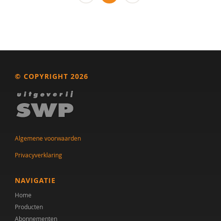
Een bewerking van M. de Vries
Sakinah Binti Idris
Roos Birnie
© COPYRIGHT 2026
Els Blijd-Hoogewys
S.M. Bögels
A. Booij
Albert Boon
Algemene voorwaarden
Privacyverklaring
Serena Botterblom
Frieda Boudesteijn
NAVIGATIE
Home
Frederik Boven
Producten
G.M. Boxhoorn
Abonnementen