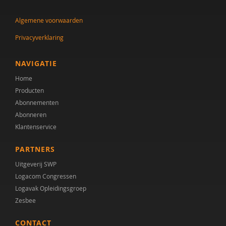
Joyce Guldemond
Algemene voorwaarden
Cor Hoffer
Privacyverklaring
Jill Hoogerwerf
Desiree Hooi
NAVIGATIE
Home
Saskia Kolk
Producten
Baris Korkmaz
Abonnementen
Abonneren
Alexander Koutamanis
Klantenservice
Joris Leenders
PARTNERS
Claudia Libbi
Uitgeverij SWP
Logacom Congressen
Drs. M. Edrisi
Logavak Opleidingsgroep
Zesbee
Hilde M. Geurts
CONTACT
Harry Michon