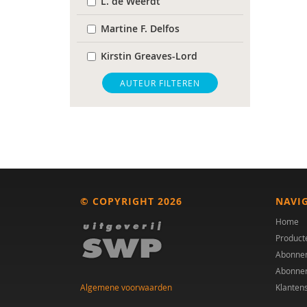
L. de Weerdt
Martine F. Delfos
Kirstin Greaves-Lord
Hannah Hurley
AUTEUR FILTEREN
A. Huson
Athanasios Maras
Theo G. M. Sandfort
N. van Assendelft
© COPYRIGHT 2026
NAVI
Esther van der Vegt
Home
Product
Margo Versteijne
Abonne
Abonne
Kirsten Visser
Algemene voorwaarden
Klanten
Channah Zwiep