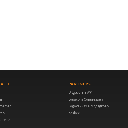
GATIE
PARTNERS
Uitgeverij SWP
en
Logacom Congressen
menten
Logavak Opleidingsgroep
ren
Zesbee
service