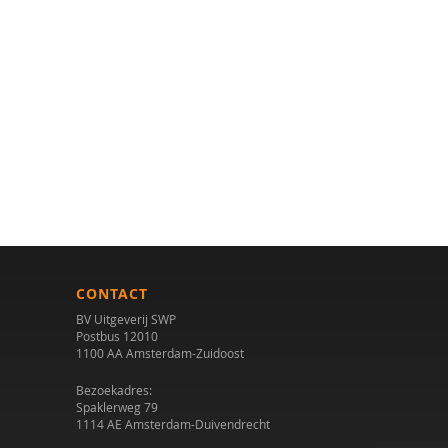
CONTACT
BV Uitgeverij SWP
Postbus 12010
1100 AA Amsterdam-Zuidoost
Bezoekadres:
Spaklerweg 79
1114 AE Amsterdam-Duivendrecht