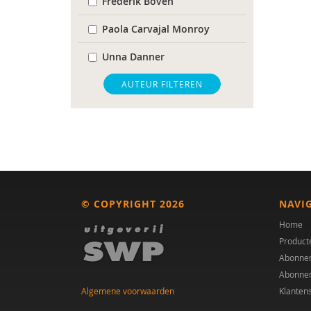
Frederik Boven
Paola Carvajal Monroy
Unna Danner
Linda Dekker
AUTEUR FILTEREN
Karen den Dekker
A.van der Laan
Roxanne Derogee
Claudine Dietz
© COPYRIGHT 2026
NAVI
mw. dr. A. A. Spek
Home
Product
Mw. drs. V. Snouckaert
Abonne
Abonne
Jorieke Duvekot
Algemene voorwaarden
Klanten
Annemarie van Elburg