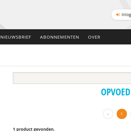
Inlo
NIEUWSBRIEF
ABONNEMENTEN
OVER
OPVOED
«
1
1 product gevonden.