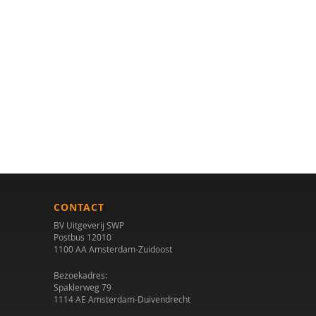
CONTACT
BV Uitgeverij SWP
Postbus 12010
1100 AA Amsterdam-Zuidoost
Bezoekadres:
Spaklerweg 79
1114 AE Amsterdam-Duivendrecht