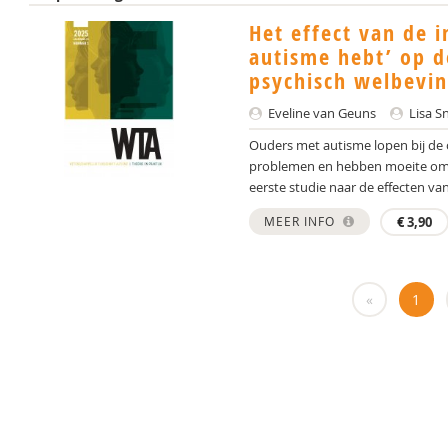
Het effect van de i
autisme hebt’ op d
psychisch welbevin
Eveline van Geuns
Lisa S
Ouders met autisme lopen bij de
problemen en hebben moeite om hie
eerste studie naar de effecten van
MEER INFO
€
3,90
«
1