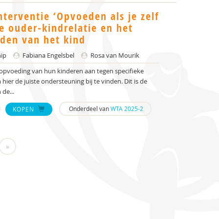
nterventie ‘Opvoeden als je zelf
e ouder-kindrelatie en het
den van het kind
nip
Fabiana Engelsbel
Rosa van Mourik
 opvoeding van hun kinderen aan tegen specifieke
r de juiste ondersteuning bij te vinden. Dit is de
 de...
Onderdeel van
WTA 2025-2
KOPEN
»