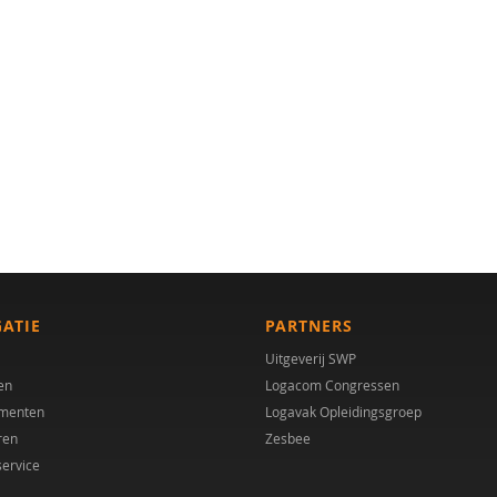
GATIE
PARTNERS
Uitgeverij SWP
en
Logacom Congressen
menten
Logavak Opleidingsgroep
ren
Zesbee
service