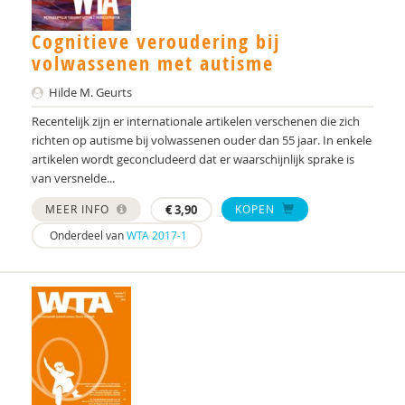
Dieter Baeyens
Cognitieve veroudering bij
Jacqueline Bailly
volwassenen met autisme
Theo Bakker
Hilde M. Geurts
Recentelijk zijn er internationale artikelen verschenen die zich
Anneloes Bal
richten op autisme bij volwassenen ouder dan 55 jaar. In enkele
artikelen wordt geconcludeerd dat er waarschijnlijk sprake is
Stella Balci
van versnelde...
Simon Baron-Cohen
MEER INFO
€
3,90
KOPEN
Arnold A.J. Bartels
Onderdeel van
WTA 2017-1
AMC/de Bascule
Jojanneke Bastiaansen
Laura Batstra
Esther Bazuin