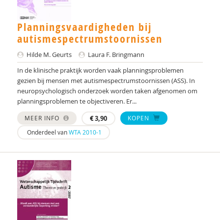
Rianne Bosch
Planningsvaardigheden bij
R.J. Bosman
autismespectrumstoornissen
E.C. Bostelaar
Hilde M. Geurts
Laura F. Bringmann
In de klinische praktijk worden vaak planningsproblemen
H. Boswijk
gezien bij mensen met autismespectrumstoornissen (ASS). In
neuropsychologisch onderzoek worden taken afgenomen om
Serena Botterblom
planningsproblemen te objectiveren. Er...
Frieda Boudesteijn
MEER INFO
€
3,90
KOPEN
Yvonne Bouman
Onderdeel van
WTA 2010-1
Liesbeth Bouwhuis
Arie Boven
Frederik Boven
G.M. Boxhoorn