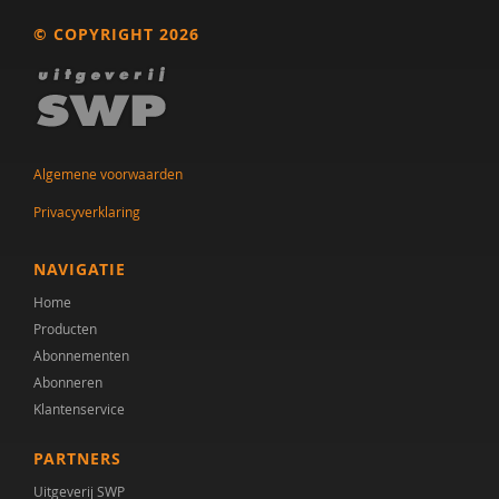
Anne Bülow
© COPYRIGHT 2026
Agnes Burger-Veltmeijer
Linda van de Burgwal
M.E. Buruma
Algemene voorwaarden
Meindert Buskermolen
Privacyverklaring
Drs. C. Oortgijsen
NAVIGATIE
Raymond C. Smeets
Home
Dr. C.A. Hartman
Producten
Abonnementen
Dr. C.D. van Karnebeek
Abonneren
Klantenservice
Drs. C.E.M. Calmes-van der Schot
John C.J. Hoeks
PARTNERS
Uitgeverij SWP