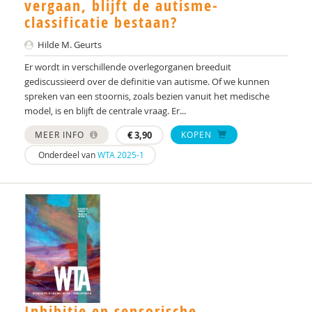
vergaan, blijft de autisme-
Yulius)
classificatie bestaan?
J.H.W. (Jorgen) Mous
Hilde M. Geurts
PhD* | Instituut voor Psychologie
Er wordt in verschillende overlegorganen breeduit
gediscussieerd over de definitie van autisme. Of we kunnen
PhD | Promotores: prof. dr. J.K. Buitelaar;prof dr.
spreken van een stoornis, zoals bezien vanuit het medische
R.J. van der Gaag. Co-promotor: Dr. N.N.J.
model, is en blijft de centrale vraag. Er...
Lambregts-Rommelse
MEER INFO
€
3,90
KOPEN
Drs. A . van der Sijde
Onderdeel van
WTA 2025-1
Susan A. H. van Hooren
Alide A. Heuvelink
Paul A. Mulder
Drs. A. Scheeren
Annelies A. Spek
Inhibitie en sensorische
Laurie A. Stowe