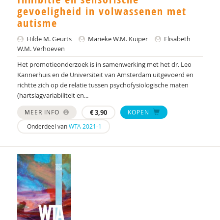
gevoeligheid in volwassenen met
Dr. A.A. Spek
autisme
Mw. A.A. Spek
Hilde M. Geurts
Marieke W.M. Kuiper
Elisabeth
W.M. Verhoeven
Esther A.M. Neidt
Het promotieonderzoek is in samenwerking met het dr. Leo
Kannerhuis en de Universiteit van Amsterdam uitgevoerd en
Cisco Aerts
richtte zich op de relatie tussen psychofysiologische maten
(hartslagvariabiliteit en...
M.E. Akkermans
MEER INFO
€
3,90
KOPEN
Manna A. Alma
Onderdeel van
WTA 2021-1
Monika Althaus
Mw. AM. Kruishoop
Helena Andrea
Dr. Anke Scheeren
Catharina Anna Verschoor