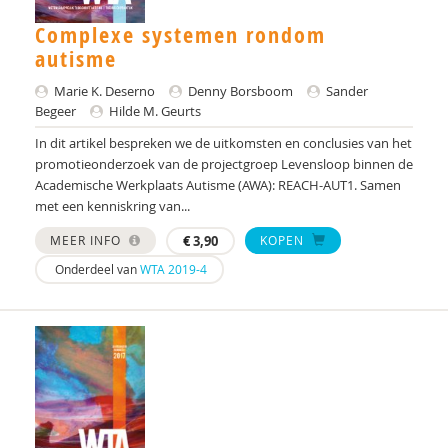
drs. Anne In ’t Velt - Simon Thomas
Complexe systemen rondom
autisme
Dr. Anoek M. Oerlemans
Marie K. Deserno
Denny Borsboom
Sander
Alvin van Asselt
Begeer
Hilde M. Geurts
In dit artikel bespreken we de uitkomsten en conclusies van het
Tony Attwood
promotieonderzoek van de projectgroep Levensloop binnen de
Academische Werkplaats Autisme (AWA): REACH-AUT1. Samen
dr. Audrey Mol
met een kenniskring van...
Centrum Autisme Leiden
MEER INFO
€
3,90
KOPEN
Nederlands Autisme Register
Onderdeel van
WTA 2019-4
Bram B. Sizoo
Elisa Back
Tineke Backer van Ommeren
Tineke Backer van Ommeren-van der Meer