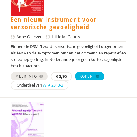
Dienke Boertien
Een nieuw instrument voor
S.M. Bögels
sensorische gevoeligheid
H. Bogte
Anne G. Lever
Hilde M. Geurts
Binnen de DSM-5 wordt sensorische gevoeligheid opgenomen
Latha Boland
als één van de symptomen binnen het domein van repetitief en
stereotiep gedrag. In Nederland zijn er geen korte vragenlijsten
Arjan Bolt
beschikbaar om...
A. Booij
MEER INFO
€
3,90
KOPEN
Albert Boon
Onderdeel van
WTA 2013-2
Denny Borsboom
Dienke Bos
Manon Bos
Marieke Bos