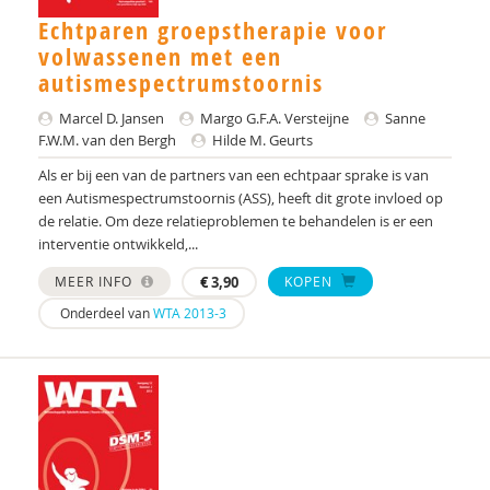
Laura Beurskens-Claessen
Echtparen groepstherapie voor
Een bewerking van M. de Vries
volwassenen met een
autismespectrumstoornis
M.L. Bezemer
Marcel D. Jansen
Margo G.F.A. Versteijne
Sanne
A.A. de Bildt
F.W.M. van den Bergh
Hilde M. Geurts
Als er bij een van de partners van een echtpaar sprake is van
Sakinah Binti Idris
een Autismespectrumstoornis (ASS), heeft dit grote invloed op
de relatie. Om deze relatieproblemen te behandelen is er een
Roos Birnie
interventie ontwikkeld,...
Peter Blanken
MEER INFO
€
3,90
KOPEN
Paul Blankert
Onderdeel van
WTA 2013-3
E.M.A. Blijd-Hoogewys
Els Blijd-Hoogewys
Tony Bloemendaal
Nanda Boekhoudt