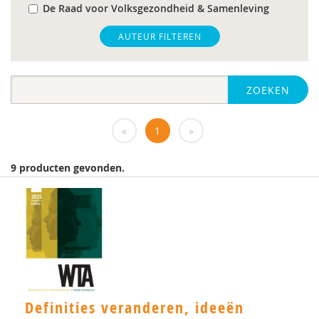
De Raad voor Volksgezondheid & Samenleving
gz-psycholoog
AUTEUR FILTEREN
https://www.openbaaronderwijs.nu/
ZOEKEN
huisarts
Marieke-Beltman
«
1
»
MD
9 producten gevonden.
MSc
MSc.
N.G.A. Tak
PhD
Rotterdam
Definities veranderen, ideeën