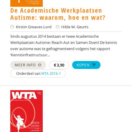
Mia Becker
De Academische Werkplaatsen
H.K. Beetsma
Autisme: waarom, hoe en wat?
Manon Begeer
Kirstin Greaves-Lord
Hilde M. Geurts
Sinds augustus 2014 bestaan er twee Academische
Sander Begeer
Werkplaatsen Autisme: Reach-Aut en Samen Doen! De kennis
over autisme was te gefragmenteerd volgens het rapport
werkgroep behandeling CASS18+
‘Kennisinfrastructuur...
Marieke Beltman
MEER INFO
€
3,90
KOPEN
Onderdeel van
WTA 2016-1
Lotte Benard
Hilde van den Berg
K. Berman
Jo Bervoets
Theo Beskers