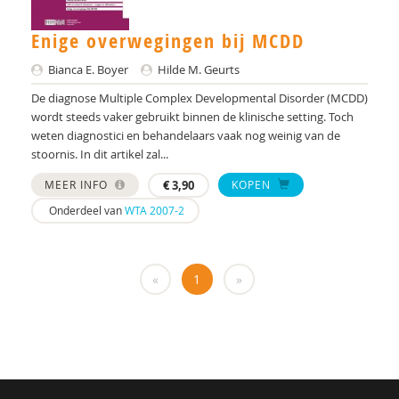
Bianca Boyer
Enige overwegingen bij MCDD
Bianca E. Boyer
Bianca E. Boyer
Hilde M. Geurts
Karen Braamse
De diagnose Multiple Complex Developmental Disorder (MCDD)
wordt steeds vaker gebruikt binnen de klinische setting. Toch
Tatiana Brandsma
weten diagnostici en behandelaars vaak nog weinig van de
stoornis. In dit artikel zal...
I. Breetvelt
MEER INFO
€
3,90
KOPEN
Gerrit Breeuwsma
Onderdeel van
WTA 2007-2
Iris Brinkhof
Ellen van den Broek
«
1
»
Barbara Brouwer
J.K. Buitelaar
Jan Buitelaar