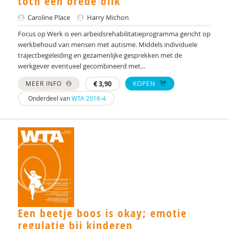
toch een brede blik
Caroline Place
Harry Michon
Focus op Werk is een arbeidsrehabilitatieprogramma gericht op
werkbehoud van mensen met autisme. Middels individuele
trajectbegeleiding en gezamenlijke gesprekken met de
werkgever eventueel gecombineerd met...
MEER INFO
€
3,90
KOPEN
Onderdeel van
WTA 2016-4
Een beetje boos is okay; emotie
regulatie bij kinderen