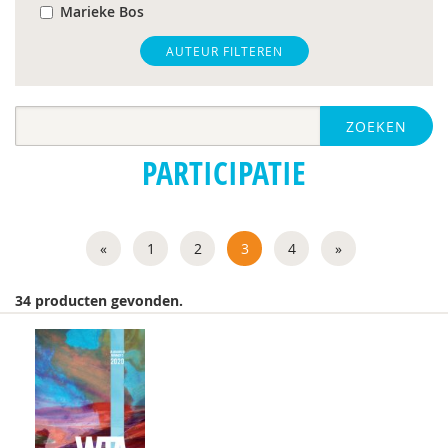
Marieke Bos
Arie Boven
AUTEUR FILTEREN
Frederik Boven
ZOEKEN
Barbara Brouwer
PARTICIPATIE
Manon C.M. Bos
Elijah Delsink
«
1
2
3
4
»
Dr. E.H.M. Eurelings-Bontekoe
Lode Goukens
34 producten gevonden.
Kirstin Greaves-Lord
Anneke Groot
Joyce Guldemond