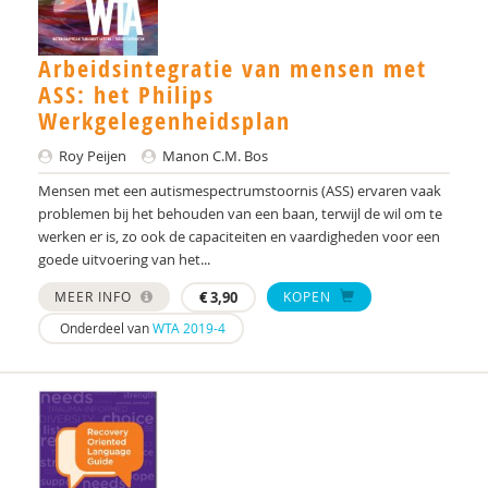
Dorothe Smit
Arbeidsintegratie van mensen met
Gabrielle van Son
ASS: het Philips
Werkgelegenheidsplan
Annelies Spek
Roy Peijen
Manon C.M. Bos
Niels Springveld
Mensen met een autismespectrumstoornis (ASS) ervaren vaak
Jan-Pieter Teunisse
problemen bij het behouden van een baan, terwijl de wil om te
werken er is, zo ook de capaciteiten en vaardigheden voor een
Yung-Ting Tsou
goede uitvoering van het...
Karin van den Bosch
MEER INFO
€
3,90
KOPEN
Onderdeel van
WTA 2019-4
Jaap van der Meere
Guida Veiga
Larissa Venema-Avezaat
Robert Vermeiren