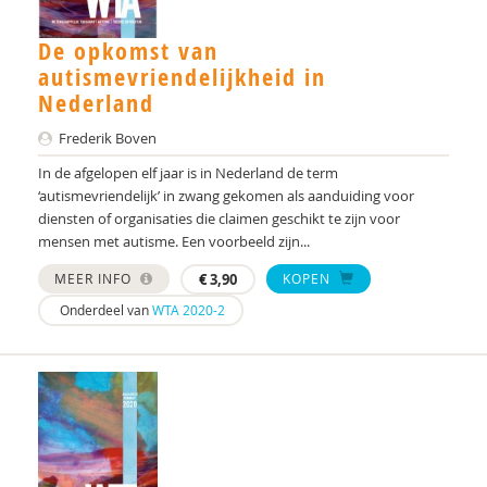
Magda Mostafa
De opkomst van
autismevriendelijkheid in
Martine Mussies
Nederland
Bart-Jan Noorlander
Frederik Boven
Laura Nooteboom
In de afgelopen elf jaar is in Nederland de term
‘autismevriendelijk’ in zwang gekomen als aanduiding voor
Roy Peijen
diensten of organisaties die claimen geschikt te zijn voor
mensen met autisme. Een voorbeeld zijn...
Caroline Place
MEER INFO
€
3,90
KOPEN
Lucinda Pouw
Onderdeel van
WTA 2020-2
Door prof. dr. Frits Boer
Carolien Rieffe
Anke Scheeren
Gilbert Smelt