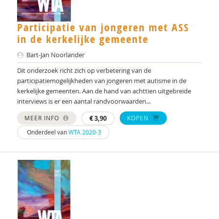
Cor Hoffer
Jill Hoogerwerf
Participatie van jongeren met ASS
in de kerkelijke gemeente
Desiree Hooi
Bart-Jan Noorlander
Saskia Kolk
Dit onderzoek richt zich op verbetering van de
Baris Korkmaz
participatiemogelijkheden van jongeren met autisme in de
kerkelijke gemeenten. Aan de hand van achttien uitgebreide
Alexander Koutamanis
interviews is er een aantal randvoorwaarden...
MEER INFO
€
3,90
KOPEN
Joris Leenders
Onderdeel van
WTA 2020-3
Claudia Libbi
Drs. M. Edrisi
Hilde M. Geurts
Harry Michon
Mohson Mohammadi