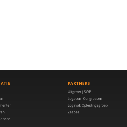
GATIE
PARTNERS
Uitgeverij SWP
en
Logacom Congressen
menten
Logavak Opleidingsgroep
ren
Zesbee
service