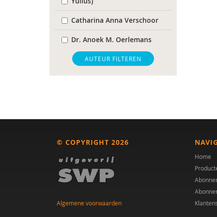
Yulius)
Catharina Anna Verschoor
Dr. Anoek M. Oerlemans
Bram B. Sizoo
AUTEUR FILTEREN
Tony Bloemendaal
Dienke Bos
Linda van de Burgwal
Dr. C.D. van Karnebeek
© COPYRIGHT 2026
NAVI
dr. Catharina A. Hartman
Home
Product
Dr. Cathelijne Tesink
Abonne
Abonne
Helena Cousijn
Algemene voorwaarden
Klanten
Marina Danckaerts