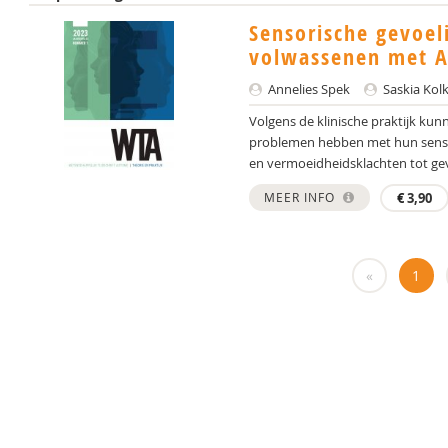
Sensorische gevoel
volwassenen met A
Annelies Spek
Saskia Kol
Volgens de klinische praktijk k
problemen hebben met hun sensor
en vermoeidheidsklachten tot gevo
MEER INFO
€
3,90
«
1