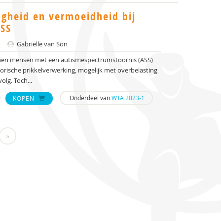
igheid en vermoeidheid bij
SS
k
Gabrielle van Son
unnen mensen met een autismespectrumstoornis (ASS)
ische prikkelverwerking, mogelijk met overbelasting
lg. Toch...
Onderdeel van
WTA 2023-1
KOPEN
»