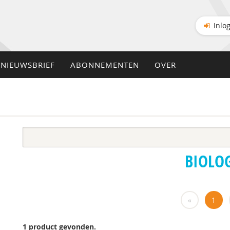
Inlo
NIEUWSBRIEF
ABONNEMENTEN
OVER
BIOLO
«
1
1 product gevonden.