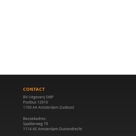
CONTACT
BV Uitgeverij SWP
Postbus 12010
1100 AA Amsterdam-Zuidoost
Bezoekadres:
Spaklerweg 79
1114 AE Amsterdam-Duivendrecht