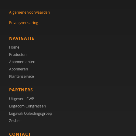
dr. Audrey Mol
Algemene voorwaarden
Tineke Backer van Ommeren
Privacyverklaring
Tineke Backer van Ommeren-van der Meer
Jacqueline Bailly
NAVIGATIE
Home
Simon Baron-Cohen
Producten
AMC/de Bascule
Abonnementen
Abonneren
Jojanneke Bastiaansen
Klantenservice
Manon Begeer
PARTNERS
Sander Begeer
Uitgeverij SWP
Logacom Congressen
werkgroep behandeling CASS18+
Logavak Opleidingsgroep
Zesbee
M.L. Bezemer
CONTACT
E.M.A. Blijd-Hoogewys