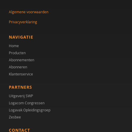
Carolien Rieffe
Algemene voorwaarden
Andre Rietman
Privacyverklaring
Franciska Scholte
Gilbert Smelt
NAVIGATIE
Home
Dorothe Smit
Producten
Niels Springveld
Abonnementen
Abonneren
Ina van Berckelaer-Onnes
Klantenservice
Dieuwke Verkerk
PARTNERS
Marieke Werkman
Uitgeverij SWP
Logacom Congressen
Logavak Opleidingsgroep
Zesbee
CONTACT