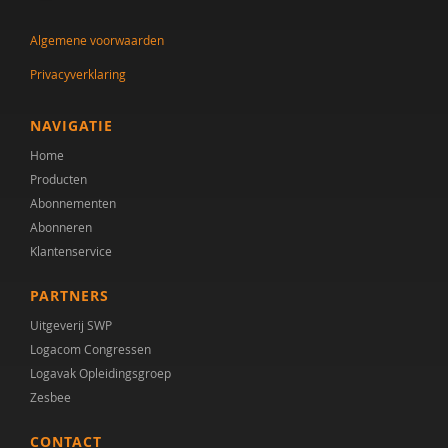
Jenny den Boer
Algemene voorwaarden
Claudine Dietz
Privacyverklaring
Fabiana Engelsbel
Eveline van Geuns
NAVIGATIE
Home
Lieke Godschalk van Steenbergen
Producten
Lode Gouwke
Abonnementen
Abonneren
Lode Gouwkens
Klantenservice
Kirstin Greaves-Lord
PARTNERS
Marian Hansen
Uitgeverij SWP
Logacom Congressen
Simone Hein
Logavak Opleidingsgroep
Zesbee
Chantal van den Helder
CONTACT
Cor Hoffer