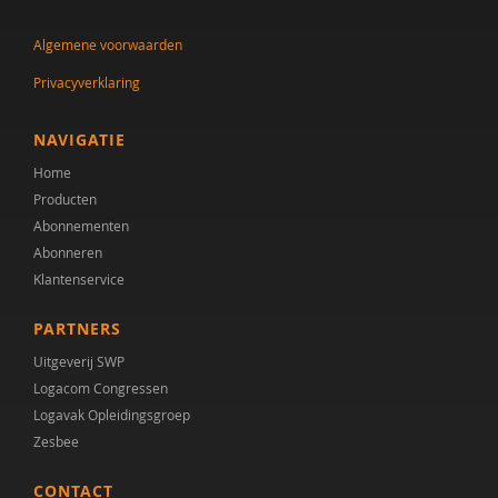
Anne Margriet Euser
Algemene voorwaarden
Eveline van Geuns
Privacyverklaring
Marijke Gottmer
Kirstin Greaves-Lord
NAVIGATIE
Home
Pien van Heijst
Producten
Annemiek Landlust
Abonnementen
Abonneren
Liesbeth Mevissen
Klantenservice
Audrey Mol
PARTNERS
Rosa van Mourik
Uitgeverij SWP
Logacom Congressen
Fabienne Naber
Logavak Opleidingsgroep
Zesbee
Sigrid Piening
CONTACT
Jasper van Roon