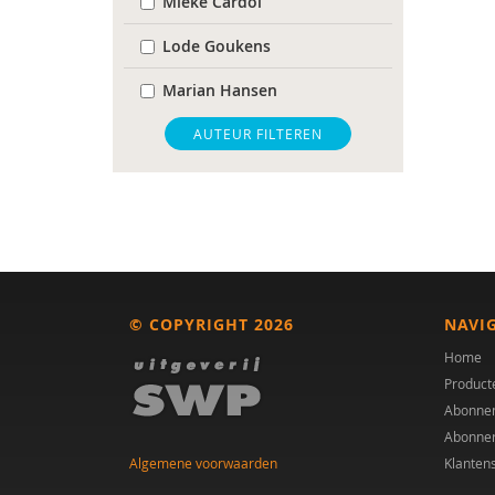
Mieke Cardol
Lode Goukens
Marian Hansen
Heidi J.M. van Heijningen-
AUTEUR FILTEREN
Tousain
Kurt Joseph
Michiel van Maaren
Marla Vernoy
© COPYRIGHT 2026
NAVI
Frans Woltring
Home
Product
Abonne
Abonne
Algemene voorwaarden
Klanten