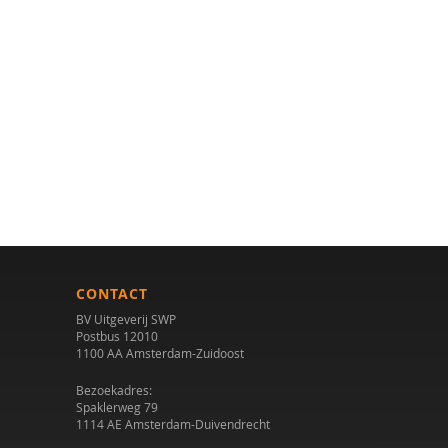
CONTACT
BV Uitgeverij SWP
Postbus 12010
1100 AA Amsterdam-Zuidoost
Bezoekadres:
Spaklerweg 79
1114 AE Amsterdam-Duivendrecht