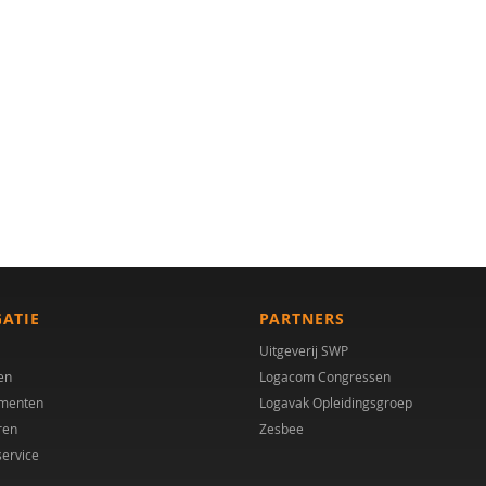
GATIE
PARTNERS
Uitgeverij SWP
en
Logacom Congressen
menten
Logavak Opleidingsgroep
ren
Zesbee
service