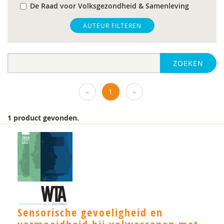
De Raad voor Volksgezondheid & Samenleving
gz-psycholoog
AUTEUR FILTEREN
https://www.openbaaronderwijs.nu/
ZOEKEN
huisarts
Marieke-Beltman
«
1
»
MD
1 product gevonden.
MSc
MSc.
N.G.A. Tak
PhD
Rotterdam
Sensorische gevoeligheid en