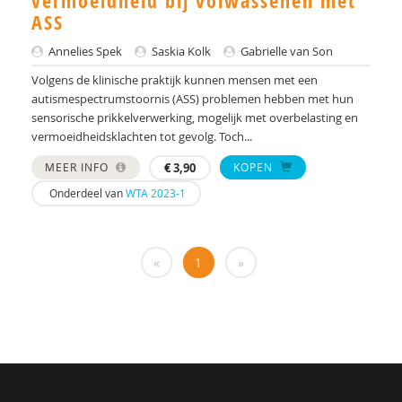
vermoeidheid bij volwassenen met
Yulius)
ASS
J.H.W. (Jorgen) Mous
Annelies Spek
Saskia Kolk
Gabrielle van Son
PhD* | Instituut voor Psychologie
Volgens de klinische praktijk kunnen mensen met een
autismespectrumstoornis (ASS) problemen hebben met hun
PhD | Promotores: prof. dr. J.K. Buitelaar;prof dr.
sensorische prikkelverwerking, mogelijk met overbelasting en
R.J. van der Gaag. Co-promotor: Dr. N.N.J.
vermoeidheidsklachten tot gevolg. Toch...
Lambregts-Rommelse
MEER INFO
€
3,90
KOPEN
Drs. A . van der Sijde
Onderdeel van
WTA 2023-1
Susan A. H. van Hooren
Alide A. Heuvelink
«
1
»
Paul A. Mulder
Drs. A. Scheeren
Annelies A. Spek
Laurie A. Stowe