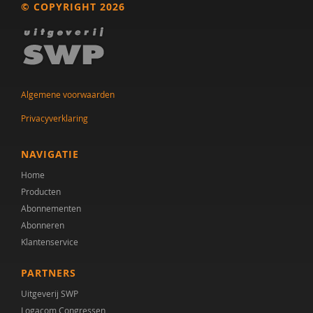
© COPYRIGHT 2026
Dr. A.A. Spek
Mw. A.A. Spek
Esther A.M. Neidt
Algemene voorwaarden
Cisco Aerts
Privacyverklaring
M.E. Akkermans
NAVIGATIE
Manna A. Alma
Home
Producten
Monika Althaus
Abonnementen
Mw. AM. Kruishoop
Abonneren
Klantenservice
Helena Andrea
PARTNERS
Dr. Anke Scheeren
Uitgeverij SWP
Catharina Anna Verschoor
Logacom Congressen