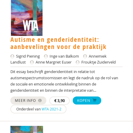
drs. Anne In ’t Velt - Simon Thomas
Dr. Anoek M. Oerlemans
Alvin van Asselt
Autisme en genderidentiteit:
Tony Attwood
aanbevelingen voor de praktijk
dr. Audrey Mol
Sigrid Piening
Inge van Balkom
Annemiek
Landlust
Anne Margriet Euser
Frouktje Zuiderveld
Centrum Autisme Leiden
Dit essay beschrijft genderidentiteit in relatie tot
autismespectrumstoornissen en legt de nadruk op de rol van
Nederlands Autisme Register
de sociale en emotionele ontwikkeling binnen de
genderidentiteit en binnen de interpretatie van...
Bram B. Sizoo
MEER INFO
€
3,90
KOPEN
Elisa Back
Onderdeel van
WTA 2021-2
Tineke Backer van Ommeren
Tineke Backer van Ommeren-van der Meer