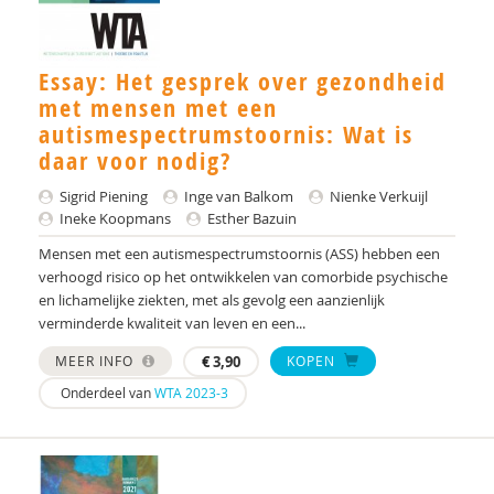
Dr. A.A. Spek
Essay: Het gesprek over gezondheid
Mw. A.A. Spek
met mensen met een
Esther A.M. Neidt
autismespectrumstoornis: Wat is
daar voor nodig?
Cisco Aerts
Sigrid Piening
Inge van Balkom
Nienke Verkuijl
M.E. Akkermans
Ineke Koopmans
Esther Bazuin
Mensen met een autismespectrumstoornis (ASS) hebben een
Manna A. Alma
verhoogd risico op het ontwikkelen van comorbide psychische
en lichamelijke ziekten, met als gevolg een aanzienlijk
Monika Althaus
verminderde kwaliteit van leven en een...
Mw. AM. Kruishoop
MEER INFO
€
3,90
KOPEN
Helena Andrea
Onderdeel van
WTA 2023-3
Dr. Anke Scheeren
Catharina Anna Verschoor