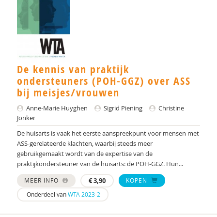
Mia Becker
H.K. Beetsma
Manon Begeer
Sander Begeer
De kennis van praktijk
ondersteuners (POH-GGZ) over ASS
werkgroep behandeling CASS18+
bij meisjes/vrouwen
Marieke Beltman
Anne-Marie Huyghen
Sigrid Piening
Christine
Jonker
Lotte Benard
De huisarts is vaak het eerste aanspreekpunt voor mensen met
Hilde van den Berg
ASS-gerelateerde klachten, waarbij steeds meer
gebruikgemaakt wordt van de expertise van de
K. Berman
praktijkondersteuner van de huisarts: de POH-GGZ. Hun...
Jo Bervoets
MEER INFO
€
3,90
KOPEN
Onderdeel van
WTA 2023-2
Theo Beskers