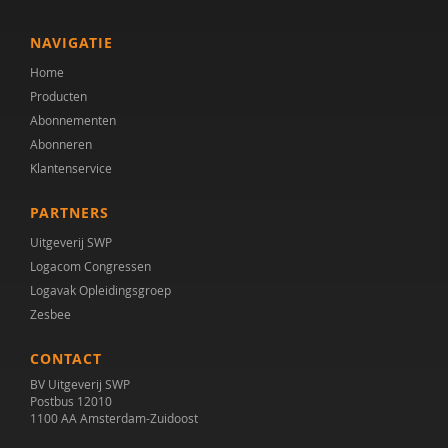
Rianne Bosch
NAVIGATIE
R.J. Bosman
Home
Producten
E.C. Bostelaar
Abonnementen
Abonneren
H. Boswijk
Klantenservice
Serena Botterblom
PARTNERS
Frieda Boudesteijn
Uitgeverij SWP
Logacom Congressen
Yvonne Bouman
Logavak Opleidingsgroep
Liesbeth Bouwhuis
Zesbee
Arie Boven
CONTACT
BV Uitgeverij SWP
Frederik Boven
Postbus 12010
1100 AA Amsterdam-Zuidoost
G.M. Boxhoorn