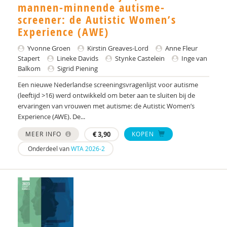
Yulius)
mannen-minnende autisme-
screener: de Autistic Women’s
J.H.W. (Jorgen) Mous
Experience (AWE)
PhD* | Instituut voor Psychologie
Yvonne Groen
Kirstin Greaves-Lord
Anne Fleur
Stapert
Lineke Davids
Stynke Castelein
Inge van
PhD | Promotores: prof. dr. J.K. Buitelaar;prof dr.
Balkom
Sigrid Piening
R.J. van der Gaag. Co-promotor: Dr. N.N.J.
Lambregts-Rommelse
Een nieuwe Nederlandse screeningsvragenlijst voor autisme
(leeftijd >16) werd ontwikkeld om beter aan te sluiten bij de
Drs. A . van der Sijde
ervaringen van vrouwen met autisme: de Autistic Women’s
Experience (AWE). De...
Susan A. H. van Hooren
MEER INFO
€
3,90
KOPEN
Alide A. Heuvelink
Onderdeel van
WTA 2026-2
Paul A. Mulder
Drs. A. Scheeren
Annelies A. Spek
Laurie A. Stowe