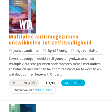
Dieter Baeyens
Jacqueline Bailly
Theo Bakker
Anneloes Bal
Multiplex autismegezinnen
ontwikkelen tot zelfstandigheid
Stella Balci
Jeanet Landsman
Sigrid Piening
Inge van Balkom
Simon Baron-Cohen
Zeven (boven)gemiddeld intelligente jongvolwassenen uit
‘multiplex’ autismegezinnen onderzochten samen met ouders
Arnold A.J. Bartels
en behandelaars wat hen helpt om zelfstandiger te worden en
wat dat voor hen betekent. Onder...
AMC/de Bascule
MEER INFO
€
3,90
KOPEN
Jojanneke Bastiaansen
Onderdeel van
WTA 2019-2
Laura Batstra
Esther Bazuin