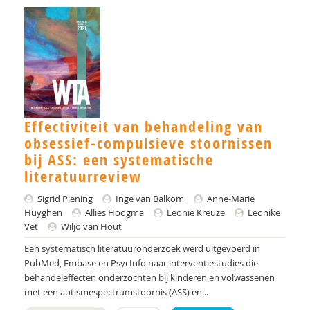
Laura Beurskens-Claessen
Een bewerking van M. de Vries
M.L. Bezemer
A.A. de Bildt
Sakinah Binti Idris
Effectiviteit van behandeling van
obsessief-compulsieve stoornissen
Roos Birnie
bij ASS: een systematische
Peter Blanken
literatuurreview
Paul Blankert
Sigrid Piening
Inge van Balkom
Anne-Marie
Huyghen
Allies Hoogma
Leonie Kreuze
Leonike
E.M.A. Blijd-Hoogewys
Vet
Wiljo van Hout
Een systematisch literatuuronderzoek werd uitgevoerd in
Els Blijd-Hoogewys
PubMed, Embase en PsycInfo naar interventiestudies die
behandeleffecten onderzochten bij kinderen en volwassenen
Tony Bloemendaal
met een autismespectrumstoornis (ASS) en...
Nanda Boekhoudt