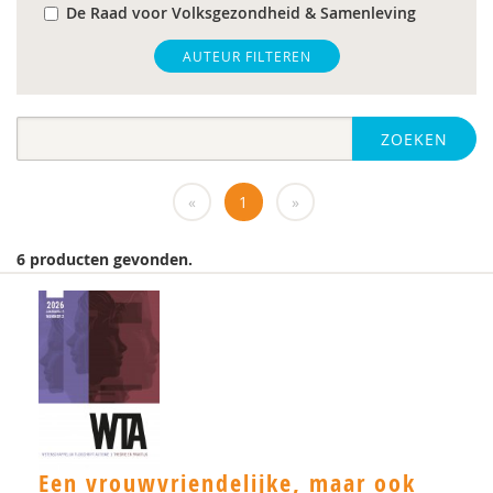
De Raad voor Volksgezondheid & Samenleving
gz-psycholoog
AUTEUR FILTEREN
https://www.openbaaronderwijs.nu/
ZOEKEN
huisarts
Marieke-Beltman
«
1
»
MD
6 producten gevonden.
MSc
MSc.
N.G.A. Tak
PhD
Rotterdam
Een vrouwvriendelijke, maar ook