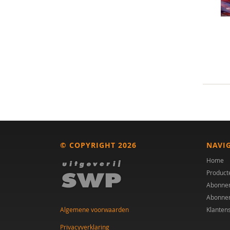
© COPYRIGHT 2026
NAVI
Home
Product
Abonne
Abonne
Algemene voorwaarden
Klanten
Privacyverklaring