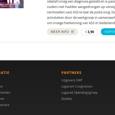
relatief vroeg een diagnose gesteld en is pa
ouders niet hadden aangedrongen op verwijz
vermoeden van) ASS te laat de juiste zorg. Da
activiteiten door de werkgroep in samenwerki
om vroege herkenning van ASS in Nederland 
MEER INFO
€
3,90
KOPE
GATIE
PARTNERS
Uitgeverij SWP
en
Logacom Congressen
menten
Logavak Opleidingsgroep
ren
Zesbee
service