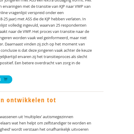
r jongeren met ASS een extra uitdaging vormt. Het
an ervaringen met de transitie van KJP naar VWP van
line vragenlijst verspreid onder een
25 jaar) met ASS die de KJP hebben verlaten. In
lijst volledig ingevuld, waarvan 25 respondenten
akt naar de VWP. Het proces van transitie naar de
ongeren worden vaak wel geïnformeerd, maar niet
fer. Daarnaast vinden zij zich op het moment van
conclusie is dat deze jongeren vaak achter de keuze
ijkertijd ervaren zij het transitieproces als slecht
positief. Een betere overdracht van zorg in de
N
en ontwikkelen tot
wassenen uit ‘multiplex’ autismegezinnen
aars wat hen helpt om zelfstandiger te worden en
igheid’ wordt verstaan het onafhankelijk uitvoeren