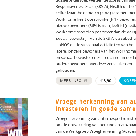
dossieronderzoek werden de scores van alle
Responsiveness Scale (SRS-A), Health of th
Zelfredzaamheidsmatrix (ZRM) tezamen met 
Workhome heeft oorspronkelijk 17 bewoners (
nieuwe bewoners (86% is man, leeftijd (media
Workhome scoorden positiever dan de oorsp
‘sociaal bewustzijn’ van de SRS-A, de subsch
HoNOS en de subschaal ‘activiteiten van het 
latere, jongere bewoners van het Workhom
en sociaal bewuster en zelfredzamer in de dag
oudere bewoners. Met deze verschillen zou
gehouden.
MEER INFO
€
3,90
KOPE
Vroege herkenning van au
investeren in goede sam
Vroege herkenning van autismespectrumstoor
om de ontwikkeling van het kind en zijn/haar
van de Werkgroep Vroegherkenning (Academis