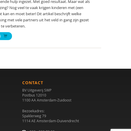
ssende hulp ingezet. Met goed resultaat. Maar wat als
ing? Nog veel te vaak krijgen kinderen met (een
t kan en moet beter! Dit artikel beschrijft welke
ng met vele partners uit het veld in gang zijn gezet
te verbeteren.
N
CONTACT
BV Uitgeverij SWP
Postbus 12010
1100 AA Amsterdam-Zuidoost
Bezoekadres:
Spaklerweg 79
1114 AE Amsterdam-Duivendrecht