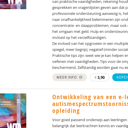
van praktische vaardigheden, rekening hou
gesprekken en vragenlijsten geven aan dat pa
professionele ondersteuning aanwezig is, he
naar onafhankelijkheid belemmeren zijn ond
concentratie- en slaapproblemen, maar ook 
het omgaan met geld. Hulp en ondersteuning
invloed op het verzelfstandigen.
De invloed van het opgroeien in een multiple
spiegel, meer begrip), negatief (minder social
Praktische tips zijn: weet wie je kan helpen en 
oefenen met vaardigheden. Tips voor de omg
beschermend. Zelfstandig worden gaat nu e
MEER INFO
€
3,90
KOPE
Ontwikkeling van een e-l
autismespectrumstoorniss
opleiding
Voor goed passend onderwijs aan leerlingen
belangrijk dat leerkrachten kennis en vaar