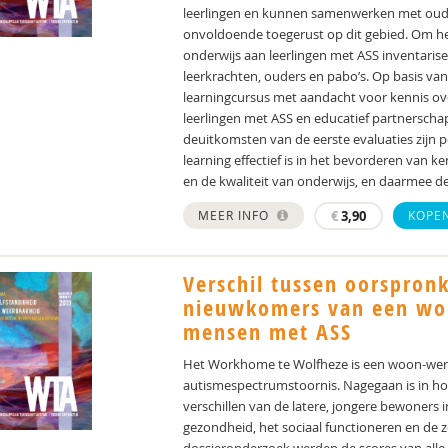
leerlingen en kunnen samenwerken met ouders
onvoldoende toegerust op dit gebied. Om he
onderwijs aan leerlingen met ASS inventaris
leerkrachten, ouders en pabo’s. Op basis van
learningcursus met aandacht voor kennis ov
leerlingen met ASS en educatief partnerschap
deuitkomsten van de eerste evaluaties zijn p
learning effectief is in het bevorderen van 
en de kwaliteit van onderwijs, en daarmee de
MEER INFO
€
3,90
KOPE
Verschil tussen oorspron
nieuwkomers van een wo
mensen met ASS
Het Workhome te Wolfheze is een woon-wer
autismespectrumstoornis. Nagegaan is in ho
verschillen van de latere, jongere bewoners 
gezondheid, het sociaal functioneren en de 