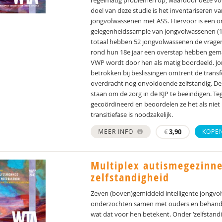
regelmatig problemen op, waardoor deze voo
doel van deze studie is het inventariseren v
jongvolwassenen met ASS. Hiervoor is een on
gelegenheidssample van jongvolwassenen (18-
totaal hebben 52 jongvolwassenen de vragen
rond hun 18e jaar een overstap hebben gema
VWP wordt door hen als matig boordeeld. J
betrokken bij beslissingen omtrent de trans
overdracht nog onvoldoende zelfstandig. De 
staan om de zorg in de KJP te beëindigen. Tegel
gecoördineerd en beoordelen ze het als niet 
transitiefase is noodzakelijk.
MEER INFO
€
3,90
KOPE
Multiplex autismegezinn
zelfstandigheid
Zeven (boven)gemiddeld intelligente jongvol
onderzochten samen met ouders en behandel
wat dat voor hen betekent. Onder ‘zelfstand