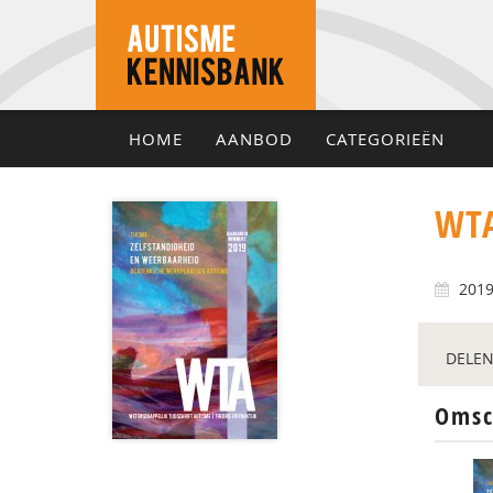
HOME
AANBOD
CATEGORIEËN
WTA
201
DELEN
Omsc