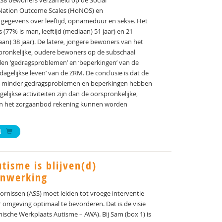
 38 bewoners verzameld op de Social
e Nation Outcome Scales (HoNOS) en
gegevens over leeftijd, opnameduur en sekse. Het
77% is man, leeftijd (mediaan) 51 jaar) en 21
an) 38 jaar). De latere, jongere bewoners van het
ronkelijke, oudere bewoners op de subschaal
alen ‘gedragsproblemen’ en ‘beperkingen’ van de
dagelijkse leven’ van de ZRM. De conclusie is dat de
e minder gedragsproblemen en beperkingen hebben
elijkse activiteiten zijn dan de oorspronkelijke,
 in het zorgaanbod rekening kunnen worden
N
tisme is blijven(d)
enwerking
nissen (ASS) moet leiden tot vroege interventie
 omgeving optimaal te bevorderen. Dat is de visie
che Werkplaats Autisme – AWA). Bij Sam (box 1) is