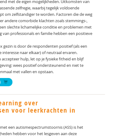
dend met de eigen mogelijkheden. Uitkomsten van
ssende zelfregie, waarbij tegelijk voldoende
lpt om zelfstandiger te worden. Factoren die de weg
er andere comorbide klachten zoals stemmings-,
een slechte lichamelijke conditie en problemen met
 van professionals en familie hebben een positieve
x gezin is door de respondenten positief (als een
e interesse naar elkaar) of neutraal ervaren.
accepteer hulp, let op je fysieke fitheid en blijf
eving: wees positief ondersteunend en niet te
enmaal met vallen en opstaan.
N
earning over
en voor leerkrachten in
 met een autismespectrumstoornis (ASS) is het
digheden hebben voor het lesgeven aan deze