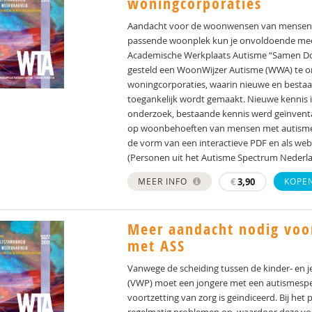
woningcorporaties
Aandacht voor de woonwensen van mensen m
passende woonplek kun je onvoldoende meed
Academische Werkplaats Autisme “Samen Doe
gesteld een WoonWijzer Autisme (WWA) te o
woningcorporaties, waarin nieuwe en besta
toegankelijk wordt gemaakt. Nieuwe kennis i
onderzoek, bestaande kennis werd geïnventa
op woonbehoeften van mensen met autisme in a
de vorm van een interactieve PDF en als we
(Personen uit het Autisme Spectrum Nederl
MEER INFO
€
3,90
KOPE
Meer aandacht nodig voor
met ASS
Vanwege de scheiding tussen de kinder- en j
(VWP) moet een jongere met een autismespe
voortzetting van zorg is geïndiceerd. Bij het