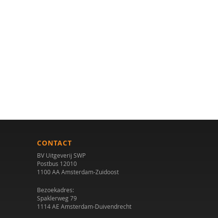
CONTACT
BV Uitgeverij SWP
Postbus 12010
1100 AA Amsterdam-Zuidoost
Bezoekadres:
Spaklerweg 79
1114 AE Amsterdam-Duivendrecht