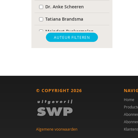
Dr. Anke Scheeren
Tatiana Brandsma
Meindert Buskermolen
AUTEUR FILTEREN
Martine F. Delfos
Lode Goukens
Remy Janischka
Marieke W.M. Kuiper
© COPYRIGHT 2026
NAVI
Hilde M. Geurts
Home
Gerard Nijhof
Product
Abonne
Annemie Ploeger
Abonne
Algemene voorwaarden
Klanten
Anke Scheeren