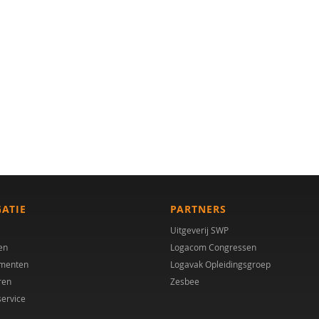
GATIE
PARTNERS
Uitgeverij SWP
en
Logacom Congressen
menten
Logavak Opleidingsgroep
ren
Zesbee
service