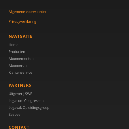
Jenny den Boer
Algemene voorwaarden
Claudine Dietz
Privacyverklaring
Fabiana Engelsbel
Eveline van Geuns
NAVIGATIE
Home
Lieke Godschalk van Steenbergen
Producten
Lode Gouwke
Abonnementen
Abonneren
Lode Gouwkens
Klantenservice
Kirstin Greaves-Lord
PARTNERS
Marian Hansen
Uitgeverij SWP
Logacom Congressen
Simone Hein
Logavak Opleidingsgroep
Zesbee
Chantal van den Helder
CONTACT
Cor Hoffer