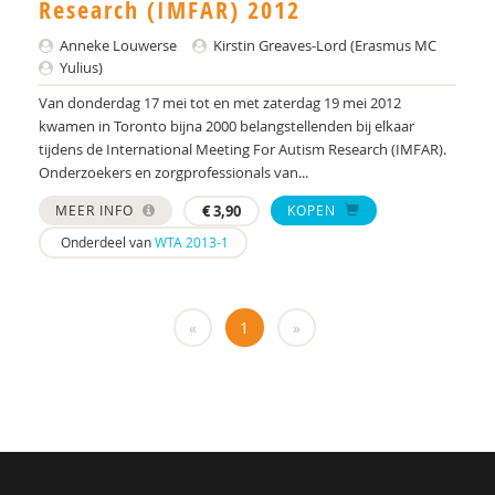
Yulius)
Research (IMFAR) 2012
Anneke Louwerse
Kirstin Greaves-Lord (Erasmus MC
J.H.W. (Jorgen) Mous
Yulius)
PhD* | Instituut voor Psychologie
Van donderdag 17 mei tot en met zaterdag 19 mei 2012
kwamen in Toronto bijna 2000 belangstellenden bij elkaar
PhD | Promotores: prof. dr. J.K. Buitelaar;prof dr.
tijdens de International Meeting For Autism Research (IMFAR).
R.J. van der Gaag. Co-promotor: Dr. N.N.J.
Onderzoekers en zorgprofessionals van...
Lambregts-Rommelse
MEER INFO
€
3,90
KOPEN
Drs. A . van der Sijde
Onderdeel van
WTA 2013-1
Susan A. H. van Hooren
Alide A. Heuvelink
«
1
»
Paul A. Mulder
Drs. A. Scheeren
Annelies A. Spek
Laurie A. Stowe