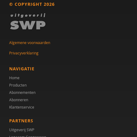
© COPYRIGHT 2026
Dr. A.A. Spek
Mw. A.A. Spek
Esther A.M. Neidt
Algemene voorwaarden
Cisco Aerts
Privacyverklaring
M.E. Akkermans
NAVIGATIE
Manna A. Alma
Home
Monika Althaus
Producten
Abonnementen
Mw. AM. Kruishoop
Abonneren
Klantenservice
Helena Andrea
PARTNERS
Dr. Anke Scheeren
Uitgeverij SWP
Catharina Anna Verschoor