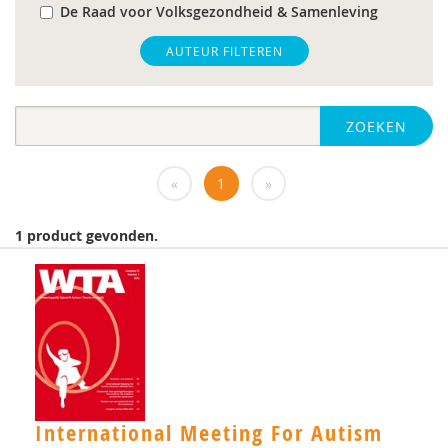
De Raad voor Volksgezondheid & Samenleving
gz-psycholoog
AUTEUR FILTEREN
https://www.openbaaronderwijs.nu/
ZOEKEN
huisarts
Marieke-Beltman
«
1
»
MD
1 product gevonden.
MSc
MSc.
N.G.A. Tak
PhD
Rotterdam
International Meeting For Autism