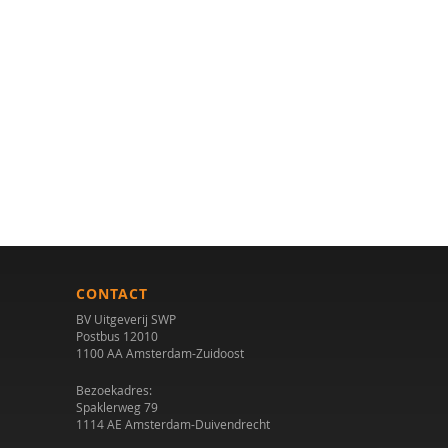
CONTACT
BV Uitgeverij SWP
Postbus 12010
1100 AA Amsterdam-Zuidoost
Bezoekadres:
Spaklerweg 79
1114 AE Amsterdam-Duivendrecht