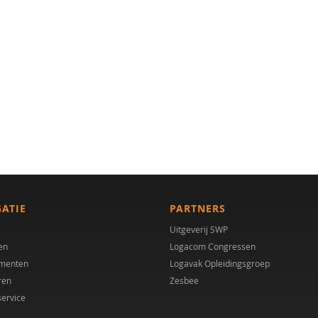
GATIE
PARTNERS
Uitgeverij SWP
en
Logacom Congressen
menten
Logavak Opleidingsgroep
ren
Zesbee
service