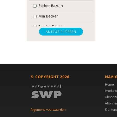
Esther Bazuin
Mia Becker
Sander Begeer
AUTEUR FILTEREN
K. Berman
Paul Blankert
Els Blijd-Hoogewys
Manon Bos
© COPYRIGHT 2026
NAVI
Frederik Boven
Home
Mieke Cardol
Product
Abonne
Van der Gaag
Abonne
Algemene voorwaarden
Klanten
mr. F.M. Westerbos