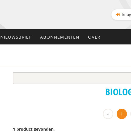
Inlo
NIEUWSBRIEF
ABONNEMENTEN
OVER
BIOLO
«
1
1 product gevonden.