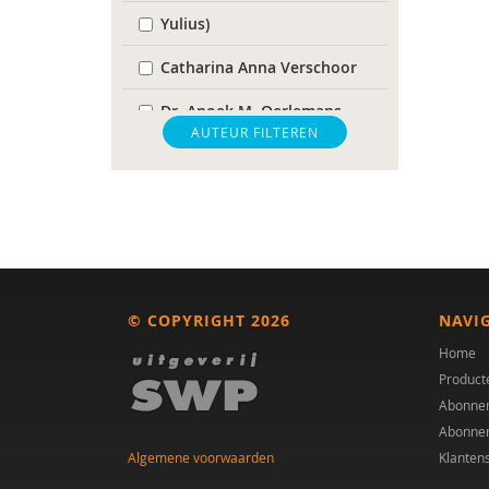
Yulius)
Catharina Anna Verschoor
Dr. Anoek M. Oerlemans
AUTEUR FILTEREN
Bram B. Sizoo
Tony Bloemendaal
Dienke Bos
Linda van de Burgwal
© COPYRIGHT 2026
NAVI
Dr. C.D. van Karnebeek
Home
dr. Catharina A. Hartman
Product
Abonne
Dr. Cathelijne Tesink
Abonne
Algemene voorwaarden
Klanten
Helena Cousijn