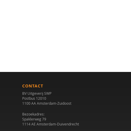
CONTACT
BV Uitgeverij SWP
Postbus 12010
1100 AA Amsterdam-Zuidoost
Bezoekadres:
Spaklerweg 79
1114 AE Amsterdam-Duivendrecht