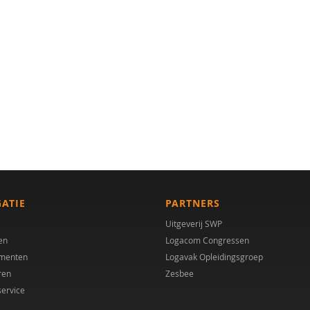
GATIE
PARTNERS
Uitgeverij SWP
en
Logacom Congressen
menten
Logavak Opleidingsgroep
ren
Zesbee
service