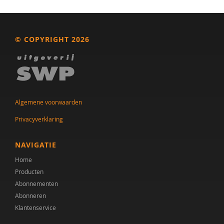
Els Blijd-Hoogewys
Latha Boland
© COPYRIGHT 2026
Albert Boon
Yvonne Bouman
G.M. Boxhoorn
Algemene voorwaarden
Karen Braamse
Privacyverklaring
Tatiana Brandsma
NAVIGATIE
Iris Brinkhof
Home
Producten
Ellen van den Broek
Abonnementen
Abonneren
J.K. Buitelaar
Klantenservice
Jan Buitelaar