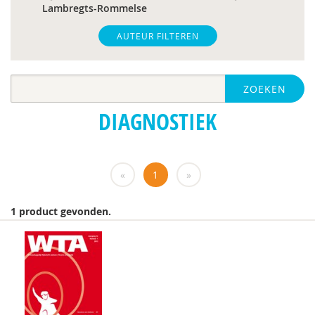
Lambregts-Rommelse
Paul A. Mulder
AUTEUR FILTEREN
Drs. A. Scheeren
ZOEKEN
Laurie A. Stowe
DIAGNOSTIEK
Dr. A.A. Spek
M.E. Akkermans
«
1
»
Helena Andrea
Dr. Anke Scheeren
1 product gevonden.
drs. Anne In ’t Velt - Simon Thomas
Dr. Anoek M. Oerlemans
Alvin van Asselt