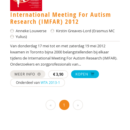
dr. Audrey Mol
Tineke Backer van Ommeren
International Meeting For Autism
Research (IMFAR) 2012
Tineke Backer van Ommeren-van der Meer
Anneke Louwerse
Kirstin Greaves-Lord (Erasmus MC
Jacqueline Bailly
Yulius)
Van donderdag 17 mei tot en met zaterdag 19 mei 2012
Simon Baron-Cohen
kwamen in Toronto bijna 2000 belangstellenden bij elkaar
tijdens de International Meeting For Autism Research (IMFAR).
AMC/de Bascule
Onderzoekers en zorgprofessionals van...
Jojanneke Bastiaansen
MEER INFO
€
3,90
KOPEN
Manon Begeer
Onderdeel van
WTA 2013-1
Sander Begeer
«
1
»
werkgroep behandeling CASS18+
M.L. Bezemer
E.M.A. Blijd-Hoogewys