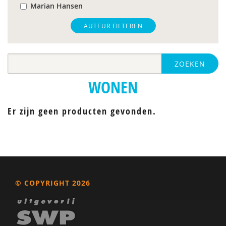
Marian Hansen
Heidi J.M. van Heijningen-Tousain
AUTEUR FILTEREN
Kurt Joseph
ZOEKEN
Michiel van Maaren
WONEN
Marla Vernoy
Frans Woltring
Er zijn geen producten gevonden.
© COPYRIGHT 2026