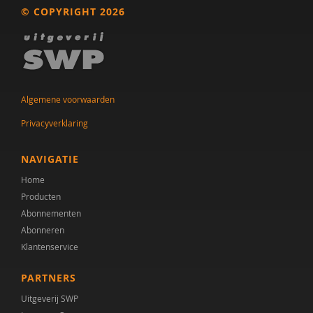
© COPYRIGHT 2026
Dr. A.A. Spek
Mw. A.A. Spek
Esther A.M. Neidt
Algemene voorwaarden
Cisco Aerts
Privacyverklaring
M.E. Akkermans
NAVIGATIE
Manna A. Alma
Home
Monika Althaus
Producten
Abonnementen
Mw. AM. Kruishoop
Abonneren
Klantenservice
Helena Andrea
Dr. Anke Scheeren
PARTNERS
Uitgeverij SWP
Catharina Anna Verschoor