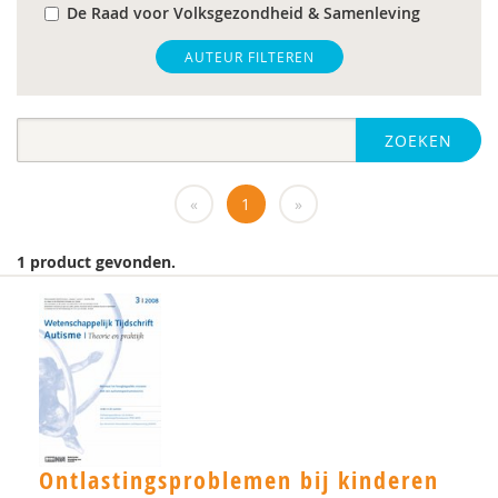
De Raad voor Volksgezondheid & Samenleving
gz-psycholoog
AUTEUR FILTEREN
https://www.openbaaronderwijs.nu/
ZOEKEN
huisarts
Marieke-Beltman
«
1
»
MD
1 product gevonden.
MSc
MSc.
N.G.A. Tak
PhD
Rotterdam
Ontlastingsproblemen bij kinderen