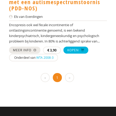
met een autismespectrumstoornis
Yulius)
(PDD-NOS)
J.H.W. (Jorgen) Mous
Els van Everdingen
PhD* | Instituut voor Psychologie
Encopresis ook wel fecale incontinentie of
ontlastingsincontinentie genoemd, is een bekend
PhD | Promotores: prof. dr. J.K. Buitelaar;prof dr.
kinderpsychiatrisch, kindergeneeskundig en psychologisch
R.J. van der Gaag. Co-promotor: Dr. N.N.J.
probleem bij kinderen. In 80% is achterliggend sprake van...
Lambregts-Rommelse
MEER INFO
€
3,90
KOPEN
Drs. A . van der Sijde
Onderdeel van
WTA 2008-3
Susan A. H. van Hooren
Alide A. Heuvelink
«
1
»
Paul A. Mulder
Drs. A. Scheeren
Annelies A. Spek
Laurie A. Stowe