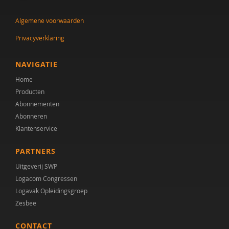
Dr. Jan-Pieter Teunisse
Algemene voorwaarden
Remy Janischka
Privacyverklaring
Rianne Jansen
Salima Kamp
NAVIGATIE
Home
Lisa van Klaveren
Producten
Ineke Koopmans
Abonnementen
Abonneren
Athanasios Maras
Klantenservice
Marleen Monsma
PARTNERS
Roy Peijen
Uitgeverij SWP
Logacom Congressen
Justine Pentinga
Logavak Opleidingsgroep
Zesbee
Sigrid Piening
CONTACT
Carolien Rieffe