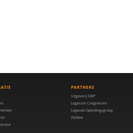
GATIE
PARTNERS
Uitgeverij SWP
en
Logacom Congressen
menten
Logavak Opleidingsgroep
ren
Zesbee
service