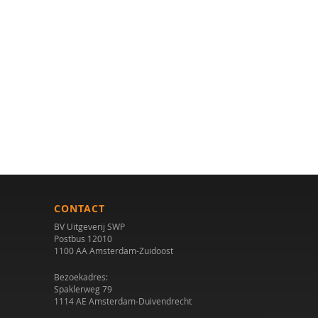
CONTACT
BV Uitgeverij SWP
Postbus 12010
1100 AA Amsterdam-Zuidoost
Bezoekadres:
Spaklerweg 79
1114 AE Amsterdam-Duivendrecht