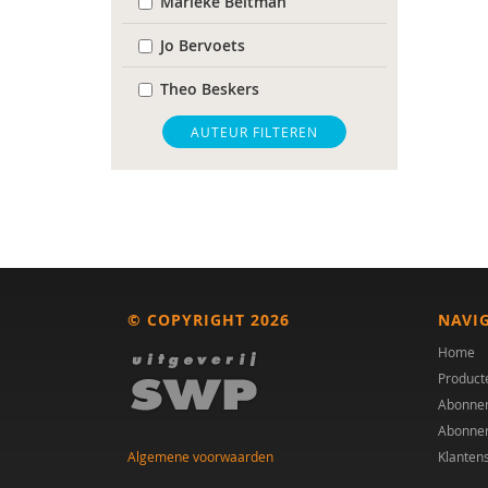
Marieke Beltman
Jo Bervoets
Theo Beskers
Paul Blankert
AUTEUR FILTEREN
Dienke Boertien
Arjan Bolt
Denny Borsboom
Frederik Boven
© COPYRIGHT 2026
NAVI
Jan Buitelaar
Home
Product
Mieke Cardol
Abonne
Abonne
Daantje Daniëls
Algemene voorwaarden
Klanten
Benjamin de Graaff