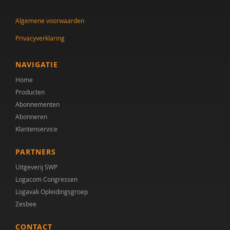
dr. Audrey Mol
Algemene voorwaarden
Tineke Backer van Ommeren
Privacyverklaring
Tineke Backer van Ommeren-van der Meer
Jacqueline Bailly
NAVIGATIE
Home
Simon Baron-Cohen
Producten
AMC/de Bascule
Abonnementen
Abonneren
Jojanneke Bastiaansen
Klantenservice
Manon Begeer
PARTNERS
Sander Begeer
Uitgeverij SWP
Logacom Congressen
werkgroep behandeling CASS18+
Logavak Opleidingsgroep
Zesbee
M.L. Bezemer
CONTACT
E.M.A. Blijd-Hoogewys