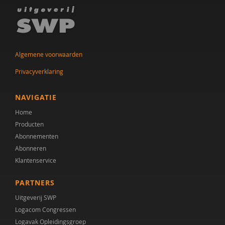
M. Karssen
Lisa van Klaveren
Algemene voorwaarden
Lies Korevaar
Privacyverklaring
Alexander Koutamanis
NAVIGATIE
E. H. Kroesbergen
Home
Harry Kunneman
Producten
Abonnementen
M. Looijen
Abonneren
Ellen Luteijn
Klantenservice
Martijn Meeter
PARTNERS
Uitgeverij SWP
J. Mensink
Logacom Congressen
Ruud Minderaa
Logavak Opleidingsgroep