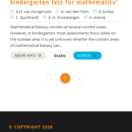
kindergarten test for mathematics’
Ank Goosen
A.H. van Hoogmoed
A. van den Ham
A. Jordan
A. van den Ham
C. Duchhardt
E. H. Kroesbergen
A. Heinze
A. Heinze
Mathematical literacy consists of several content areas.
However, in kindergarten, most assessments focus solely on
Chantal van den Helder
the number area. It is yet unknown whether the content areas
of mathematical literacy can...
Franca Hiddink
MEER INFO
Gratis
KOPEN
A.H. van Hoogmoed
Bart in 't Groen
«
1
»
Dr. Jacomijn Hofstra
A. Jordan
Anne K. Smit
Salima Kamp
© COPYRIGHT 2026
Clara van Karnebeek