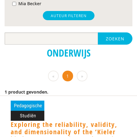
Mia Becker
Sander Begeer
AUTEUR FILTEREN
Els Blijd-Hoogewys
ZOEKEN
R.J. Bosman
ONDERWIJS
E.C. Bostelaar
Frederik Boven
«
1
»
Annelies de Bildt
Marjolein Derks-Janssen
1 product gevonden.
L. Gaikhorst
Paul van Geert
Exploring the reliability, validity,
Maritza Gerritsen-Ververs
and dimensionality of the ‘Kieler