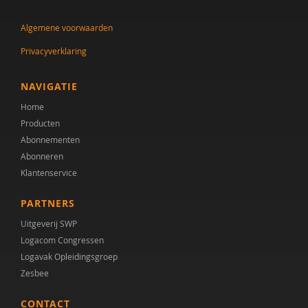
J.A. Tak
Algemene voorwaarden
Leni Van Goidsenhoven
Privacyverklaring
Gert-Jan Vanaken
Elisabeth W.M. Verhoeven
NAVIGATIE
Home
Kirsten Visser
Producten
Heleen Wesselius
Abonnementen
Abonneren
Klantenservice
PARTNERS
Uitgeverij SWP
Logacom Congressen
Logavak Opleidingsgroep
Zesbee
CONTACT