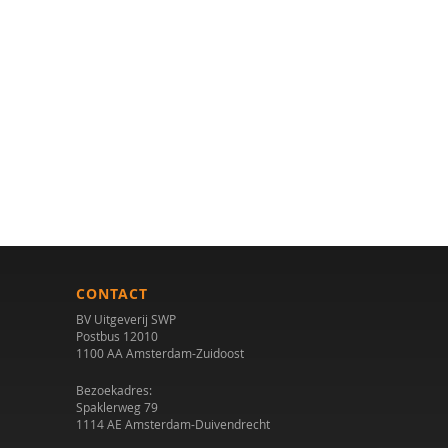
CONTACT
BV Uitgeverij SWP
Postbus 12010
1100 AA Amsterdam-Zuidoost
Bezoekadres:
Spaklerweg 79
1114 AE Amsterdam-Duivendrecht