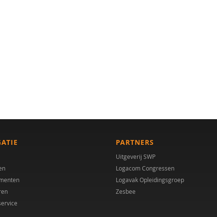
GATIE
PARTNERS
Uitgeverij SWP
en
Logacom Congressen
menten
Logavak Opleidingsgroep
ren
Zesbee
service