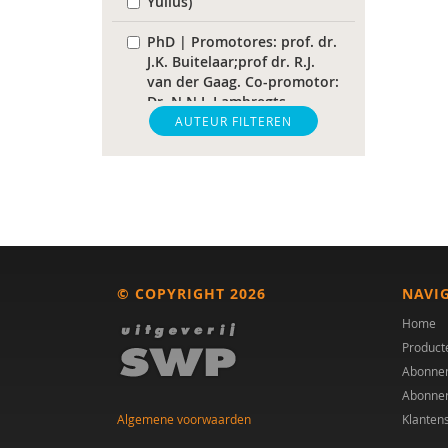
Yulius)
PhD | Promotores: prof. dr.
J.K. Buitelaar;prof dr. R.J.
van der Gaag. Co-promotor:
Dr. N.N.J. Lambregts-
Rommelse
AUTEUR FILTEREN
Paul A. Mulder
Drs. A. Scheeren
Laurie A. Stowe
Dr. A.A. Spek
© COPYRIGHT 2026
NAVI
M.E. Akkermans
Home
Product
Helena Andrea
Abonne
Abonne
Dr. Anke Scheeren
Algemene voorwaarden
Klanten
drs. Anne In ’t Velt - Simon