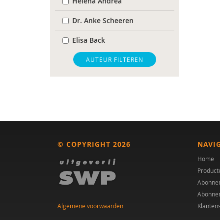
Helena Andrea
Dr. Anke Scheeren
Elisa Back
Theo Bakker
AUTEUR FILTEREN
Anneloes Bal
Esther Bazuin
Sander Begeer
Lotte Benard
© COPYRIGHT 2026
NAVI
Laura Beurskens-Claessen
Home
Product
Liesbeth Bouwhuis
Abonne
Abonne
Frederik Boven
Algemene voorwaarden
Klanten
Tatiana Brandsma