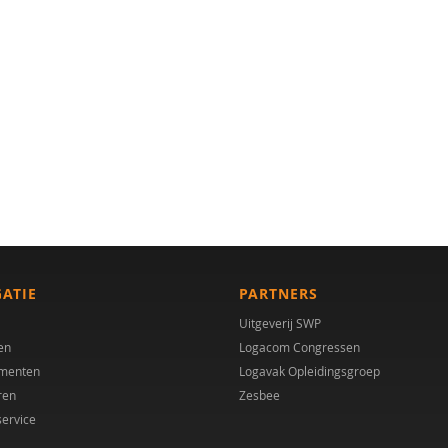
GATIE
PARTNERS
Uitgeverij SWP
en
Logacom Congressen
menten
Logavak Opleidingsgroep
ren
Zesbee
service