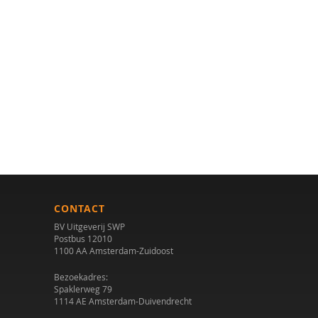
CONTACT
BV Uitgeverij SWP
Postbus 12010
1100 AA Amsterdam-Zuidoost
Bezoekadres:
Spaklerweg 79
1114 AE Amsterdam-Duivendrecht