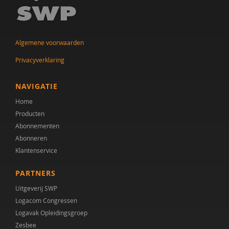
Jan Steyaert
Catharina Struyven
Algemene voorwaarden
Indra Struyven
Privacyverklaring
Leontine ten Hoopen
NAVIGATIE
Helene Van Assche
Home
Producten
Dr. Y. Groen
Abonnementen
Abonneren
Klantenservice
PARTNERS
Uitgeverij SWP
Logacom Congressen
Logavak Opleidingsgroep
Zesbee