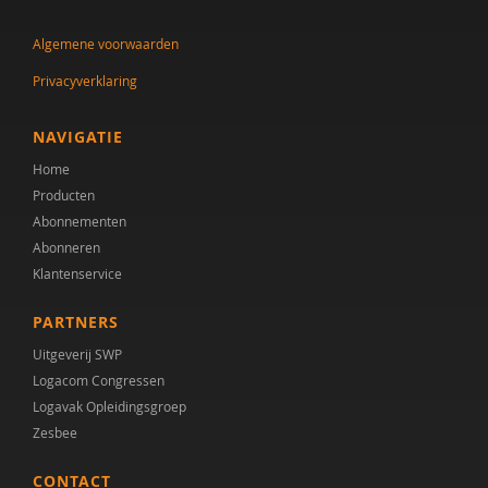
Jenny den Boer
Algemene voorwaarden
Claudine Dietz
Privacyverklaring
Fabiana Engelsbel
Eveline van Geuns
NAVIGATIE
Home
Lieke Godschalk van Steenbergen
Producten
Lode Gouwke
Abonnementen
Abonneren
Lode Gouwkens
Klantenservice
Kirstin Greaves-Lord
PARTNERS
Marian Hansen
Uitgeverij SWP
Logacom Congressen
Simone Hein
Logavak Opleidingsgroep
Zesbee
Chantal van den Helder
CONTACT
Cor Hoffer