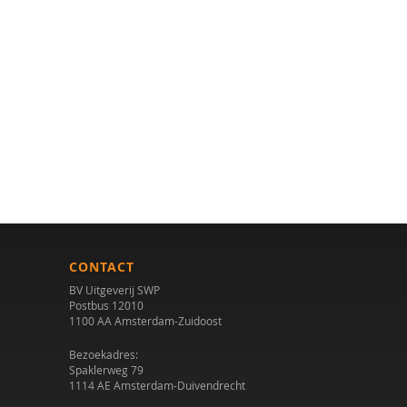
CONTACT
BV Uitgeverij SWP
Postbus 12010
1100 AA Amsterdam-Zuidoost
Bezoekadres:
Spaklerweg 79
1114 AE Amsterdam-Duivendrecht