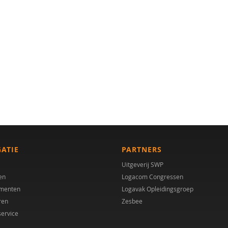
GATIE
PARTNERS
Uitgeverij SWP
en
Logacom Congressen
menten
Logavak Opleidingsgroep
ren
Zesbee
service