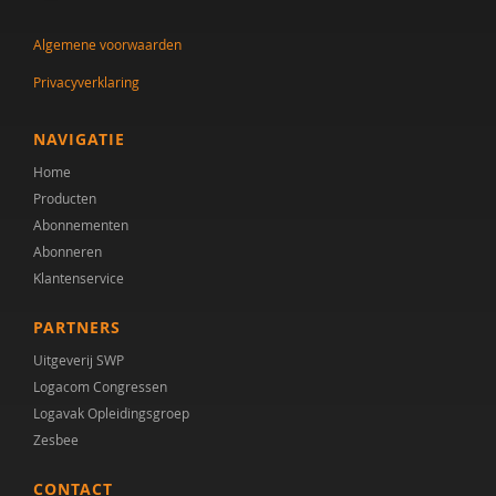
J.A. Tak
Algemene voorwaarden
Leni Van Goidsenhoven
Privacyverklaring
Gert-Jan Vanaken
Elisabeth W.M. Verhoeven
NAVIGATIE
Home
Kirsten Visser
Producten
Heleen Wesselius
Abonnementen
Abonneren
Klantenservice
PARTNERS
Uitgeverij SWP
Logacom Congressen
Logavak Opleidingsgroep
Zesbee
CONTACT