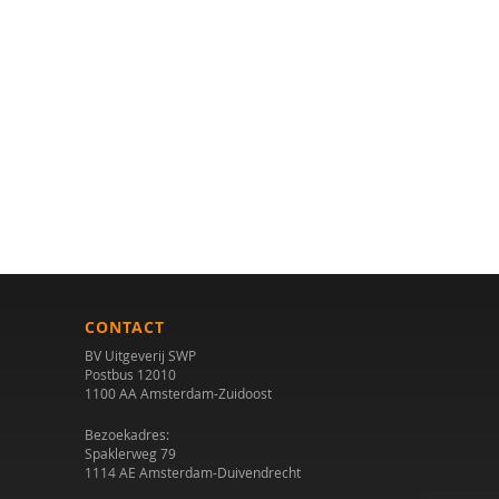
CONTACT
BV Uitgeverij SWP
Postbus 12010
1100 AA Amsterdam-Zuidoost
Bezoekadres:
Spaklerweg 79
1114 AE Amsterdam-Duivendrecht