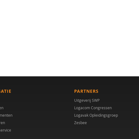
GATIE
PARTNERS
Uitgeverij SWP
en
Logacom Congressen
menten
Logavak Opleidingsgroep
ren
Zesbee
service