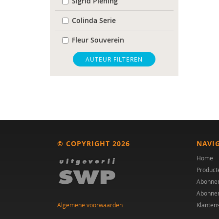
Sigrid Piening
Colinda Serie
Fleur Souverein
Inge van Balkom
AUTEUR FILTEREN
© COPYRIGHT 2026
NAVI
Home
Product
Abonne
Abonne
Algemene voorwaarden
Klanten