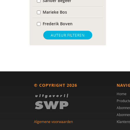
Sander Begeer
Marieke Bos
Frederik Boven
Gerrit Breeuwsma
AUTEUR FILTEREN
Angela Crott
Dr. Gerrit Breeuwsma
Kirstin Greaves-Lord
Kristien Hens
© COPYRIGHT 2026
NAVI
Jeanet Landsman
Home
Product
Claudia Libbi
Abonne
Abonne
Martine Mussies
Algemene voorwaarden
Klanten
Laura Nooteboom