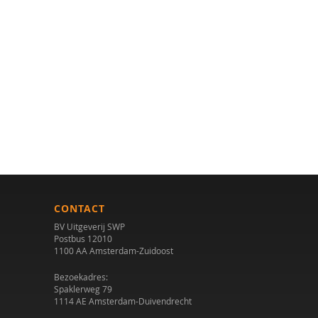
CONTACT
BV Uitgeverij SWP
Postbus 12010
1100 AA Amsterdam-Zuidoost
Bezoekadres:
Spaklerweg 79
1114 AE Amsterdam-Duivendrecht