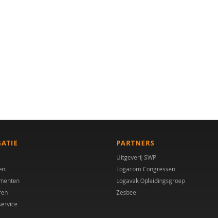
GATIE
PARTNERS
Uitgeverij SWP
en
Logacom Congressen
menten
Logavak Opleidingsgroep
ren
Zesbee
service