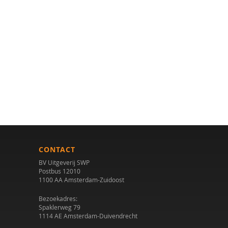
CONTACT
BV Uitgeverij SWP
Postbus 12010
1100 AA Amsterdam-Zuidoost
Bezoekadres:
Spaklerweg 79
1114 AE Amsterdam-Duivendrecht