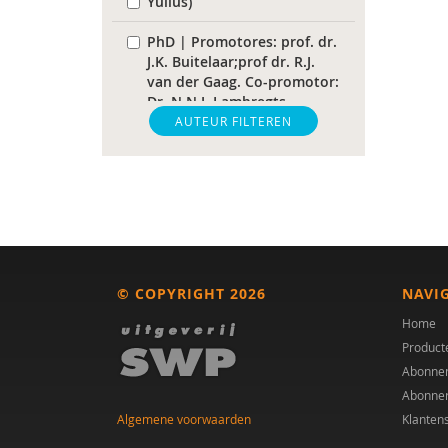
Yulius)
PhD | Promotores: prof. dr.
J.K. Buitelaar;prof dr. R.J.
van der Gaag. Co-promotor:
Dr. N.N.J. Lambregts-
Rommelse
AUTEUR FILTEREN
Paul A. Mulder
Drs. A. Scheeren
Laurie A. Stowe
Dr. A.A. Spek
© COPYRIGHT 2026
NAVI
M.E. Akkermans
Home
Product
Helena Andrea
Abonne
Abonne
Dr. Anke Scheeren
Algemene voorwaarden
Klanten
drs. Anne In ’t Velt - Simon