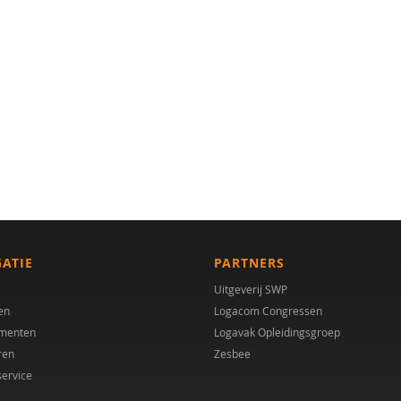
GATIE
PARTNERS
Uitgeverij SWP
en
Logacom Congressen
menten
Logavak Opleidingsgroep
ren
Zesbee
service