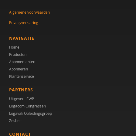
Pieter de Nijs
Algemene voorwaarden
Caroline de Theije
Privacyverklaring
Jytte de With
Jorieke Duvekot
NAVIGATIE
Home
Drs. F. Calgagnoli
Producten
Huub FJ Savelkoul
Abonnementen
Abonneren
Anne van der Geest
Klantenservice
Suzanne Gerritsen
PARTNERS
Kirstin Greaves-Lord
Uitgeverij SWP
Logacom Congressen
Kirstin Greaves-Lord (Erasmus MC
Logavak Opleidingsgroep
Zesbee
Yvonne Groen
CONTACT
Prof.dr. H. Swaab Co-promotores:Dr. Martien JH