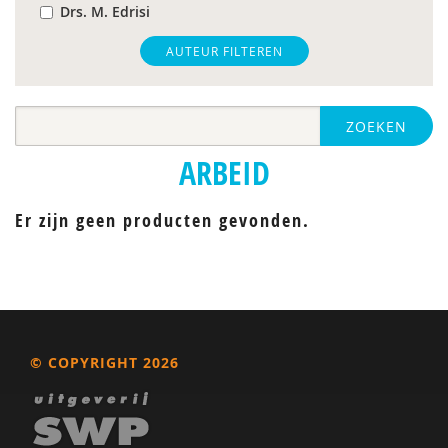
Drs. M. Edrisi
Hilde M. Geurts
AUTEUR FILTEREN
Harry Michon
ZOEKEN
Roy Peijen
ARBEID
Caroline Place
C. Weber
Er zijn geen producten gevonden.
© COPYRIGHT 2026