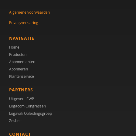
Meindert Buskermolen
Algemene voorwaarden
Dr. C.A. Hartman
Privacyverklaring
Cissy Canninga
Stynke Castelein
NAVIGATIE
Home
Yuki Curiel
Producten
Drs. D.C. Ligtvoet
Abonnementen
Abonneren
Lineke Davids
Klantenservice
Linda Dekker
PARTNERS
Yvette Dijkxhoorn
Uitgeverij SWP
Logacom Congressen
Daniël van der Doelen
Logavak Opleidingsgroep
Zesbee
Nina Dos Santos
CONTACT
Prof. dr. F. (Fop) Verheij